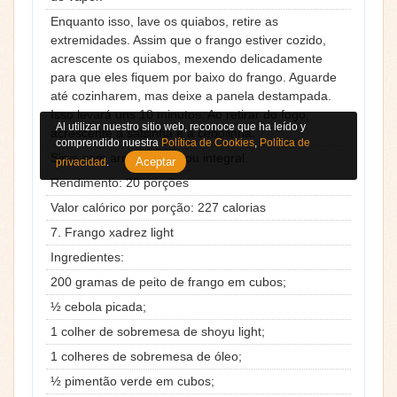
Enquanto isso, lave os quiabos, retire as
extremidades. Assim que o frango estiver cozido,
acrescente os quiabos, mexendo delicadamente
para que eles fiquem por baixo do frango. Aguarde
até cozinharem, mas deixe a panela destampada.
Isso levará uns 10 minutos. Ao retirar do fogo,
Al utilizar nuestro sitio web, reconoce que ha leído y
acrescente a salsinha e a cebolinha.
comprendido nuestra
Política de Cookies
,
Política de
Sirva com arroz branco ou integral.
Aceptar
privacidad
.
Rendimento: 20 porções
Valor calórico por porção: 227 calorias
7. Frango xadrez light
Ingredientes:
200 gramas de peito de frango em cubos;
½ cebola picada;
1 colher de sobremesa de shoyu light;
1 colheres de sobremesa de óleo;
½ pimentão verde em cubos;