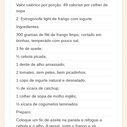
Valor calórico por porção: 49 calorias por colher de
sopa
2. Estrogonofe light de frango com iogurte
Ingredientes:
300 gramas de filé de frango limpo, cortado em
tirinhas, temperado com pouco sal;
1 fio de azeite;
½ cebola picada;
1 dente de alho amassado;
2 tomates, sem peles, bem picadinhos;
1 copo de iogurte natural e desnatado;
¼ de xícara de catchup;
1 colher de sopa de molho inglês;
½ xícara de cogumelos laminados.
Preparo:
Coloque um fio de azeite na panela e refogue a
cebola e o alho. A seguir, junte o frango e vá