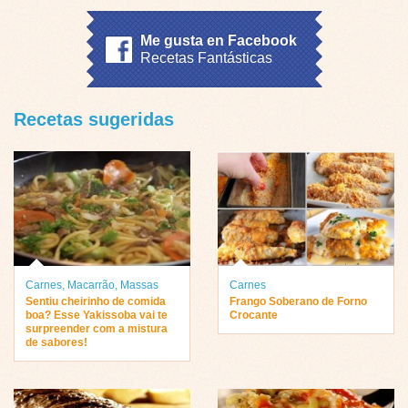
Me gusta en Facebook
Recetas Fantásticas
Recetas sugeridas
Carnes
,
Macarrão
,
Massas
Carnes
Sentiu cheirinho de comida
Frango Soberano de Forno
boa? Esse Yakissoba vai te
Crocante
surpreender com a mistura
de sabores!