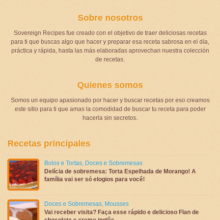
Sobre nosotros
Sovereign Recipes fue creado con el objetivo de traer deliciosas recetas
para ti que buscas algo que hacer y preparar esa receta sabrosa en el día,
práctica y rápida, hasta las más elaboradas aprovechan nuestra colección
de recetas.
Quienes somos
Somos un equipo apasionado por hacer y buscar recetas por eso creamos
este sitio para ti que amas la comodidad de buscar tu receta para poder
hacerla sin secretos.
Recetas principales
Bolos e Tortas
,
Doces e Sobremesas
Delícia de sobremesa: Torta Espelhada de Morango! A
família vai ser só elogios para você!
Doces e Sobremesas
,
Mousses
Vai receber visita? Faça esse rápido e delicioso Flan de
chocolate e creme inglês