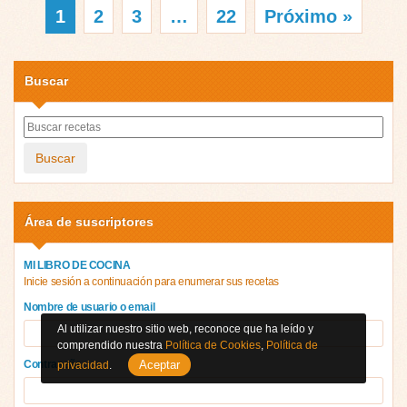
1
2
3
…
22
Próximo »
Buscar
Buscar
Área de suscriptores
MI LIBRO DE COCINA
Inicie sesión a continuación para enumerar sus recetas
Nombre de usuario o email
Al utilizar nuestro sitio web, reconoce que ha leído y
comprendido nuestra
Política de Cookies
,
Política de
Contraseña
Aceptar
privacidad
.