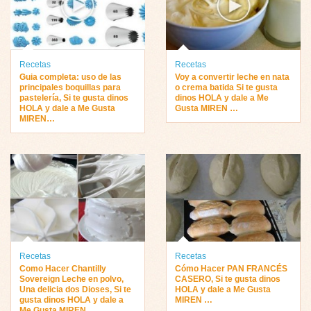
Recetas
Recetas
Guia completa: uso de las
Voy a convertir leche en nata
principales boquillas para
o crema batida Si te gusta
pastelería, Si te gusta dinos
dinos HOLA y dale a Me
HOLA y dale a Me Gusta
Gusta MIREN …
MIREN…
Recetas
Recetas
Como Hacer Chantilly
Cómo Hacer PAN FRANCÉS
Sovereign Leche en polvo,
CASERO, Si te gusta dinos
Una delicia dos Dioses, Si te
HOLA y dale a Me Gusta
gusta dinos HOLA y dale a
MIREN …
Me Gusta MIREN …