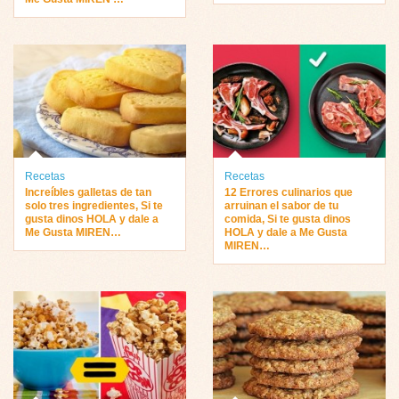
Recetas
Recetas
Increíbles galletas de tan
12 Errores culinarios que
solo tres ingredientes, Si te
arruinan el sabor de tu
gusta dinos HOLA y dale a
comida, Si te gusta dinos
Me Gusta MIREN…
HOLA y dale a Me Gusta
MIREN…