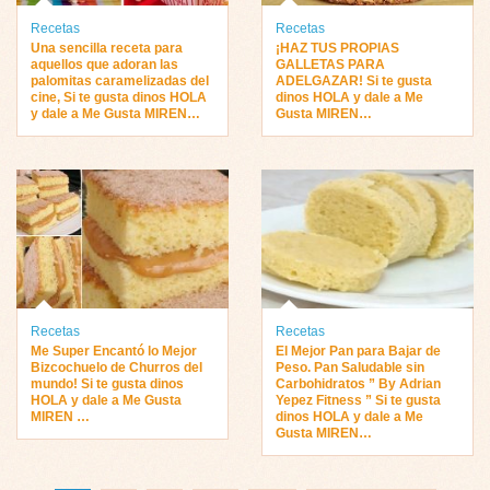
Recetas
Recetas
Una sencilla receta para
¡HAZ TUS PROPIAS
aquellos que adoran las
GALLETAS PARA
palomitas caramelizadas del
ADELGAZAR! Si te gusta
cine, Si te gusta dinos HOLA
dinos HOLA y dale a Me
y dale a Me Gusta MIREN…
Gusta MIREN…
Recetas
Recetas
Me Super Encantó lo Mejor
El Mejor Pan para Bajar de
Bizcochuelo de Churros del
Peso. Pan Saludable sin
mundo! Si te gusta dinos
Carbohidratos ” By Adrian
HOLA y dale a Me Gusta
Yepez Fitness ” Si te gusta
MIREN …
dinos HOLA y dale a Me
Gusta MIREN…