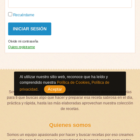
Recuérdame
Olvide mi contraseña
Quiero registrarme
Al utilizar nuestro sitio web, reconoce que ha leído y
Sobre nosotros
comprendido nuestra
Política de Cookies
,
Política de
Aceptar
privacidad
.
Sovereign Recipes fue creado con el objetivo de traer deliciosas recetas
para ti que buscas algo que hacer y preparar esa receta sabrosa en el día,
práctica y rápida, hasta las más elaboradas aprovechan nuestra colección
de recetas.
Quienes somos
Somos un equipo apasionado por hacer y buscar recetas por eso creamos