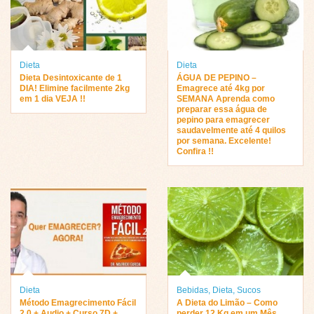
Dieta
Dieta
Dieta Desintoxicante de 1
ÁGUA DE PEPINO –
DIA! Elimine facilmente 2kg
Emagrece até 4kg por
em 1 dia VEJA !!
SEMANA Aprenda como
preparar essa água de
pepino para emagrecer
saudavelmente até 4 quilos
por semana. Excelente!
Confira !!
Dieta
Bebidas
,
Dieta
,
Sucos
Método Emagrecimento Fácil
A Dieta do Limão – Como
2.0 + Audio + Curso 7D +
perder 12 Kg em um Mês