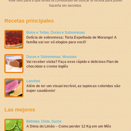
este sitio para ti que amas la comodidad de buscar tu receta para poder
hacerla sin secretos.
Recetas principales
Bolos e Tortas
,
Doces e Sobremesas
Delícia de sobremesa: Torta Espelhada de Morango! A
família vai ser só elogios para você!
Doces e Sobremesas
,
Mousses
Vai receber visita? Faça esse rápido e delicioso Flan de
chocolate e creme inglês
Lanches
Além de ter um visual incrível, as tapiocas coloridas são
super saudáveis!
Las mejores
Bebidas
,
Dieta
,
Sucos
A Dieta do Limão – Como perder 12 Kg em um Mês