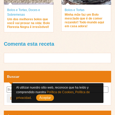
Bolos e Tortas
,
Doces e
Bolos e Tortas
Sobremesas
Minha mãe faz um Bolo
mesclado que é de comer
Um dos melhores bolos que
rezando!! Todo mundo aqui
você vai provar na vida: Bolo
em casa adora!
Floresta Negra é irresístivel!
Comenta esta receta
Buscar
Al utilizar nuestro sitio web, reconoce que ha leído y
comprendido nuestra
Política de Cookies
,
Política de
Aceptar
privacidad
.
Buscar