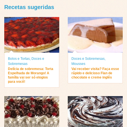
Recetas sugeridas
Bolos e Tortas
,
Doces e
Doces e Sobremesas
,
Sobremesas
Mousses
Delícia de sobremesa: Torta
Vai receber visita? Faça esse
Espelhada de Morango! A
rápido e delicioso Flan de
família vai ser só elogios
chocolate e creme inglês
para você!