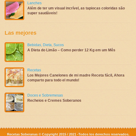
Lanches
Além de ter um visual incrível, as tapiocas coloridas são
super saudáveis!
Las mejores
Bebidas
,
Dieta
,
Sucos
A Dieta do Limão – Como perder 12 Kg em um Mês
Recetas
Los Mejores Canelones de mi madre Receta fácil, Ahora
comparto para todo el mundo!
Doces e Sobremesas
Recheios e Cremes Soberanos
Recetas Soberanas © Copyright 2015 / 2021 -Todos los derechos reservados.