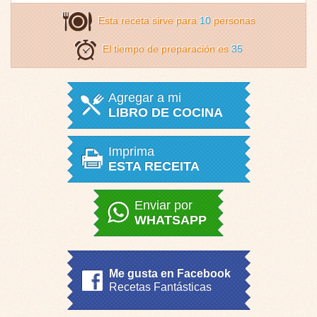
Esta receta sirve para
10
personas
El tiempo de preparación es
35
Agregar a mi
LIBRO DE COCINA
Imprima
ESTA RECEITA
Enviar por
WHATSAPP
Me gusta en Facebook
Recetas Fantásticas