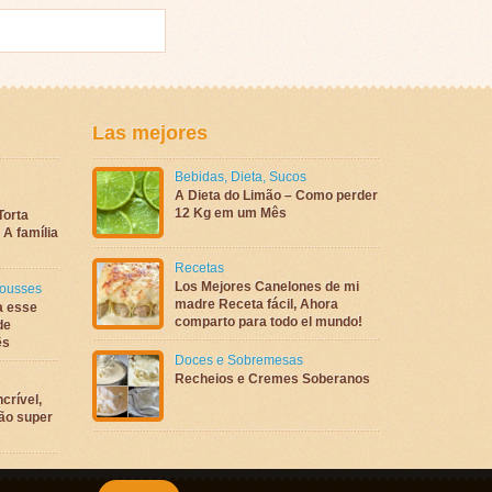
Las mejores
Bebidas
,
Dieta
,
Sucos
A Dieta do Limão – Como perder
12 Kg em um Mês
Torta
A família
Recetas
Los Mejores Canelones de mi
ousses
madre Receta fácil, Ahora
a esse
comparto para todo el mundo!
de
ês
Doces e Sobremesas
Recheios e Cremes Soberanos
crível,
são super