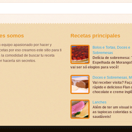
es somos
Recetas principales
 equipo apasionado por hacer y
Bolos e Tortas
,
Doces e
etas por eso creamos este sitio para ti
Sobremesas
la comodidad de buscar tu receta
Delícia de sobremesa: 
r hacerla sin secretos.
Espelhada de Morango! 
vai ser só elogios para você!
Doces e Sobremesas
,
M
Vai receber visita? Faç
rápido e delicioso Flan 
chocolate e creme ingl
Lanches
Além de ter um visual in
as tapiocas coloridas 
saudáveis!