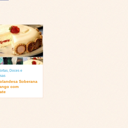
ortas
,
Doces e
sas
Holandesa Soberana
ango com
ate