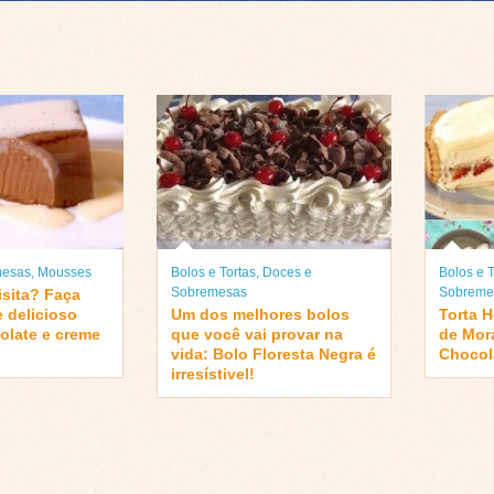
mesas
,
Mousses
Bolos e Tortas
,
Doces e
Bolos e T
Sobremesas
Sobreme
isita? Faça
e delicioso
Um dos melhores bolos
Torta 
olate e creme
que você vai provar na
de Mor
vida: Bolo Floresta Negra é
Chocol
irresístivel!