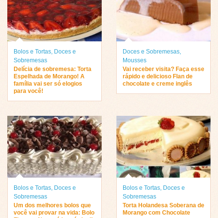
Bolos e Tortas
,
Doces e
Doces e Sobremesas
,
Sobremesas
Mousses
Delícia de sobremesa: Torta
Vai receber visita? Faça esse
Espelhada de Morango! A
rápido e delicioso Flan de
família vai ser só elogios
chocolate e creme inglês
para você!
Bolos e Tortas
,
Doces e
Bolos e Tortas
,
Doces e
Sobremesas
Sobremesas
Um dos melhores bolos que
Torta Holandesa Soberana de
você vai provar na vida: Bolo
Morango com Chocolate