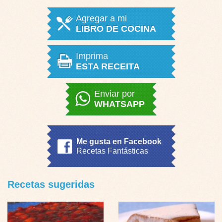
Agregar a mi
LIBRO DE COCINA
Imprima
ESTA RECEITA
Enviar por
WHATSAPP
Me gusta en Facebook
Recetas Fantásticas
Recetas sugeridas