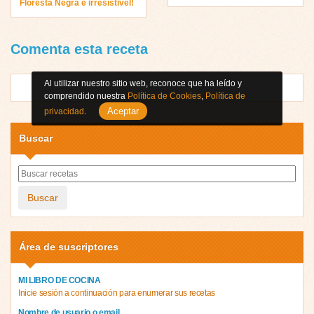
Floresta Negra é irresístivel!
Comenta esta receta
Al utilizar nuestro sitio web, reconoce que ha leído y
comprendido nuestra
Política de Cookies
,
Política de
Aceptar
privacidad
.
Buscar
Buscar
Área de suscriptores
MI LIBRO DE COCINA
Inicie sesión a continuación para enumerar sus recetas
Nombre de usuario o email