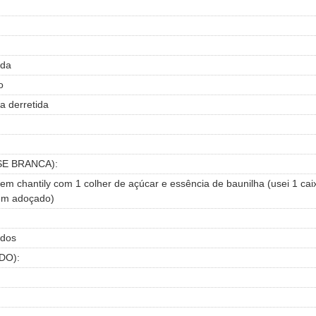
ada
o
a derretida
E BRANCA):
em chantily com 1 colher de açúcar e essência de baunilha (usei 1 caix
vem adoçado)
ados
DO):