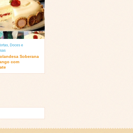
ortas
,
Doces e
sas
Holandesa Soberana
ango com
ate