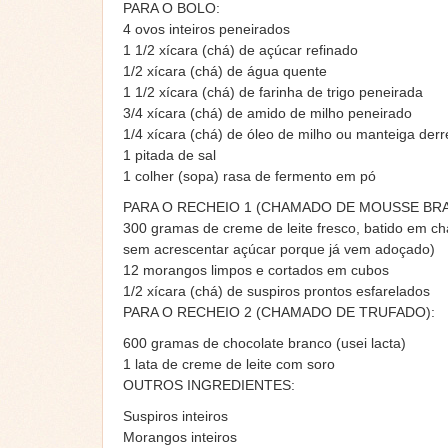
PARA O BOLO:
4 ovos inteiros peneirados
1 1/2 xícara (chá) de açúcar refinado
1/2 xícara (chá) de água quente
1 1/2 xícara (chá) de farinha de trigo peneirada
3/4 xícara (chá) de amido de milho peneirado
1/4 xícara (chá) de óleo de milho ou manteiga derr
1 pitada de sal
1 colher (sopa) rasa de fermento em pó
PARA O RECHEIO 1 (CHAMADO DE MOUSSE BRA
300 gramas de creme de leite fresco, batido em cha
sem acrescentar açúcar porque já vem adoçado)
12 morangos limpos e cortados em cubos
1/2 xícara (chá) de suspiros prontos esfarelados
PARA O RECHEIO 2 (CHAMADO DE TRUFADO):
600 gramas de chocolate branco (usei lacta)
1 lata de creme de leite com soro
OUTROS INGREDIENTES:
Suspiros inteiros
Morangos inteiros