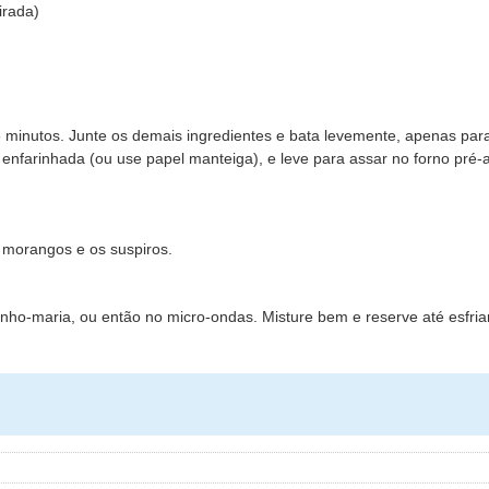
irada)
5 minutos. Junte os demais ingredientes e bata levemente, apenas para
nfarinhada (ou use papel manteiga), e leve para assar no forno pré-
s morangos e os suspiros.
nho-maria, ou então no micro-ondas. Misture bem e reserve até esfriar