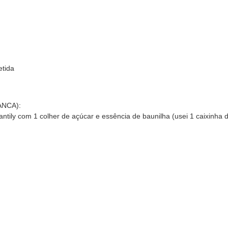
etida
NCA):
ntily com 1 colher de açúcar e essência de baunilha (usei 1 caixinha de