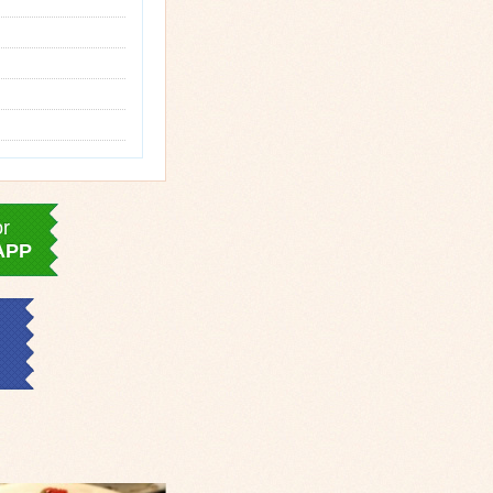
or
APP