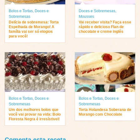
Bolos e Tortas
,
Doces e
Doces e Sobremesas
,
Sobremesas
Mousses
Delícia de sobremesa: Torta
Vai receber visita? Faça esse
Espelhada de Morango! A
rápido e delicioso Flan de
família vai ser só elogios
chocolate e creme inglês
para você!
Bolos e Tortas
,
Doces e
Bolos e Tortas
,
Doces e
Sobremesas
Sobremesas
Um dos melhores bolos que
Torta Holandesa Soberana de
você vai provar na vida: Bolo
Morango com Chocolate
Floresta Negra é irresístivel!
Comenta esta receta