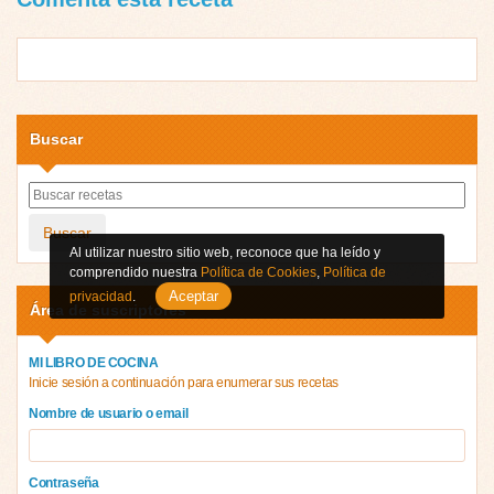
Buscar
Buscar
Al utilizar nuestro sitio web, reconoce que ha leído y
comprendido nuestra
Política de Cookies
,
Política de
Aceptar
privacidad
.
Área de suscriptores
MI LIBRO DE COCINA
Inicie sesión a continuación para enumerar sus recetas
Nombre de usuario o email
Contraseña