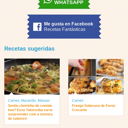
WHATSAPP
Me gusta en Facebook
Recetas Fantásticas
Recetas sugeridas
Carnes
,
Macarrão
,
Massas
Carnes
Sentiu cheirinho de comida
Frango Soberano de Forno
boa? Esse Yakissoba vai te
Crocante
surpreender com a mistura
de sabores!