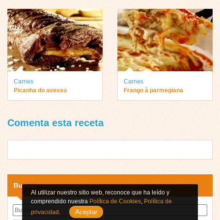
Carnes
Carnes
Picanha do avesso
Frango à parmegiana
Comenta esta receta
Buscar
Al utilizar nuestro sitio web, reconoce que ha leído y
comprendido nuestra
Política de Cookies
,
Política de
Aceptar
privacidad
.