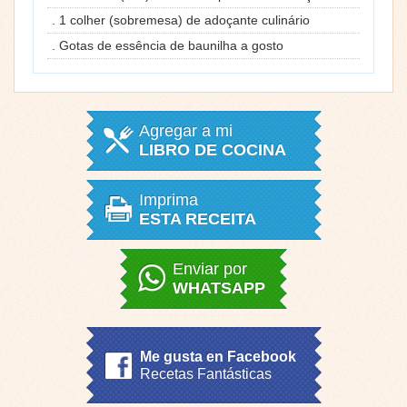
. 1 colher (sobremesa) de adoçante culinário
. Gotas de essência de baunilha a gosto
Agregar a mi
LIBRO DE COCINA
Imprima
ESTA RECEITA
Enviar por
WHATSAPP
Me gusta en Facebook
Recetas Fantásticas