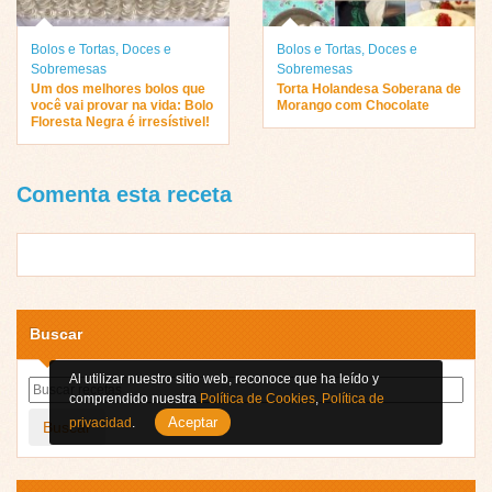
Bolos e Tortas
,
Doces e
Bolos e Tortas
,
Doces e
Sobremesas
Sobremesas
Um dos melhores bolos que
Torta Holandesa Soberana de
você vai provar na vida: Bolo
Morango com Chocolate
Floresta Negra é irresístivel!
Comenta esta receta
Buscar
Al utilizar nuestro sitio web, reconoce que ha leído y
comprendido nuestra
Política de Cookies
,
Política de
Aceptar
privacidad
.
Buscar