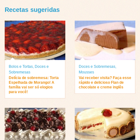
Recetas sugeridas
Bolos e Tortas
,
Doces e
Doces e Sobremesas
,
Sobremesas
Mousses
Delícia de sobremesa: Torta
Vai receber visita? Faça esse
Espelhada de Morango! A
rápido e delicioso Flan de
família vai ser só elogios
chocolate e creme inglês
para você!