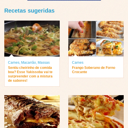
Recetas sugeridas
Carnes
,
Macarrão
,
Massas
Carnes
Sentiu cheirinho de comida
Frango Soberano de Forno
boa? Esse Yakissoba vai te
Crocante
surpreender com a mistura
de sabores!