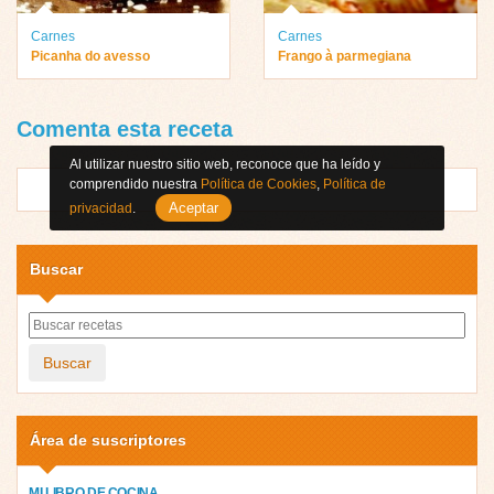
Carnes
Carnes
Picanha do avesso
Frango à parmegiana
Comenta esta receta
Al utilizar nuestro sitio web, reconoce que ha leído y
comprendido nuestra
Política de Cookies
,
Política de
Aceptar
privacidad
.
Buscar
Buscar
Área de suscriptores
MI LIBRO DE COCINA