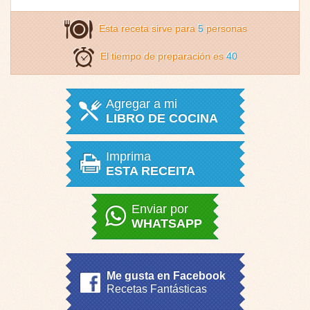
Esta receta sirve para
5
personas
El tiempo de preparación es
40
Agregar a mi
LIBRO DE COCINA
Imprima
ESTA RECEITA
Enviar por
WHATSAPP
Me gusta en Facebook
Recetas Fantásticas