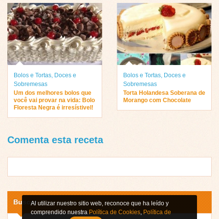
Bolos e Tortas
,
Doces e
Bolos e Tortas
,
Doces e
Sobremesas
Sobremesas
Um dos melhores bolos que
Torta Holandesa Soberana de
você vai provar na vida: Bolo
Morango com Chocolate
Floresta Negra é irresístivel!
Comenta esta receta
Buscar
Al utilizar nuestro sitio web, reconoce que ha leído y
comprendido nuestra
Política de Cookies
,
Política de