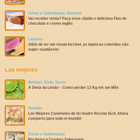
Doces e Sobremesas
,
Mousses
Vai receber visita? Faça esse rápido e delicioso Flan de
chocolate e creme inglês
Lanches
Além de ter um visual incrível, as tapiocas coloridas são
super saudáveis!
Las mejores
Bebidas
,
Dieta
,
Sucos
A Dieta do Limão – Como perder 12 Kg em um Mês
Recetas
Los Mejores Canelones de mi madre Receta fácil, Ahora
comparto para todo el mundo!
Doces e Sobremesas
Recheios e Cremes Soberanos