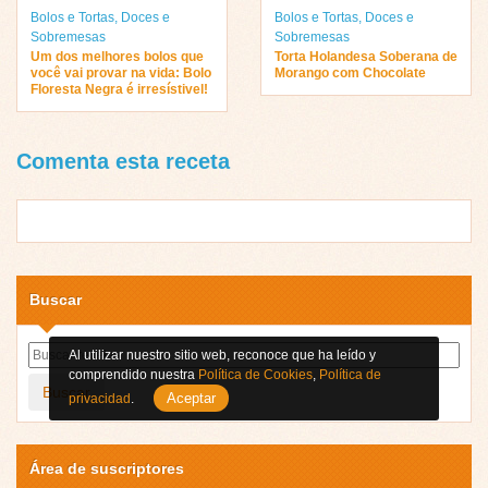
Bolos e Tortas
,
Doces e
Bolos e Tortas
,
Doces e
Sobremesas
Sobremesas
Um dos melhores bolos que
Torta Holandesa Soberana de
você vai provar na vida: Bolo
Morango com Chocolate
Floresta Negra é irresístivel!
Comenta esta receta
Buscar
Al utilizar nuestro sitio web, reconoce que ha leído y
comprendido nuestra
Política de Cookies
,
Política de
Buscar
Aceptar
privacidad
.
Área de suscriptores