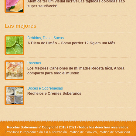
Além de ter um visual incrível, as tapiocas coloridas são
super saudáveis!
Las mejores
Bebidas
,
Dieta
,
Sucos
A Dieta do Limão – Como perder 12 Kg em um Mês
Recetas
Los Mejores Canelones de mi madre Receta fácil, Ahora
comparto para todo el mundo!
Doces e Sobremesas
Recheios e Cremes Soberanos
Recetas Soberanas © Copyright 2015 / 2021 -Todos los derechos reservados.
Prohibida la reproducción sin autorización.
Política de Cookies
,
Política de privacidad
.