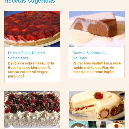
Recetas sugeridas
Bolos e Tortas
,
Doces e
Doces e Sobremesas
,
Sobremesas
Mousses
Delícia de sobremesa: Torta
Vai receber visita? Faça esse
Espelhada de Morango! A
rápido e delicioso Flan de
família vai ser só elogios
chocolate e creme inglês
para você!