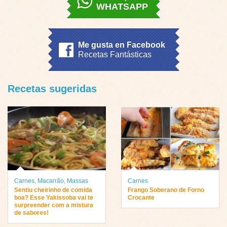
WHATSAPP
Me gusta en Facebook
Recetas Fantásticas
Recetas sugeridas
Carnes
,
Macarrão
,
Massas
Carnes
Sentiu cheirinho de comida
Frango Soberano de Forno
boa? Esse Yakissoba vai te
Crocante
surpreender com a mistura
de sabores!