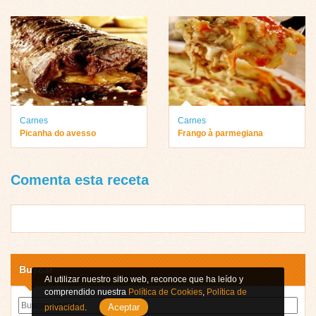
Carnes
Carnes
Picanha do avesso
Frango à parmegiana
Comenta esta receta
Buscar
Al utilizar nuestro sitio web, reconoce que ha leído y
comprendido nuestra
Política de Cookies
,
Política de
Aceptar
privacidad
.