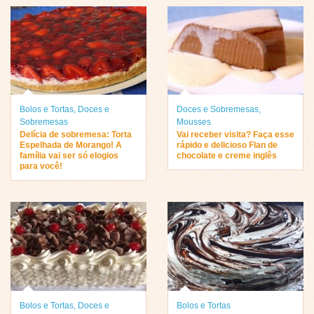
Bolos e Tortas
,
Doces e
Doces e Sobremesas
,
Sobremesas
Mousses
Delícia de sobremesa: Torta
Vai receber visita? Faça esse
Espelhada de Morango! A
rápido e delicioso Flan de
família vai ser só elogios
chocolate e creme inglês
para você!
Bolos e Tortas
,
Doces e
Bolos e Tortas