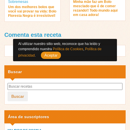
Sobremesas
Minha mãe faz um Bolo
mesclado que é de comer
Um dos melhores bolos que
rezando!! Todo mundo aqui
você vai provar na vida: Bolo
em casa adora!
Floresta Negra é irresístivel!
Comenta esta receta
Al utilizar nuestro sitio web, reconoce que ha leído y
comprendido nuestra
Política de Cookies
,
Política de
Aceptar
privacidad
.
Buscar
Buscar
Área de suscriptores