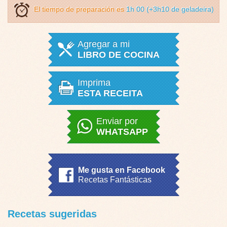
El tiempo de preparación es
1h 00 (+3h10 de geladeira)
Agregar a mi
LIBRO DE COCINA
Imprima
ESTA RECEITA
Enviar por
WHATSAPP
Me gusta en Facebook
Recetas Fantásticas
Recetas sugeridas