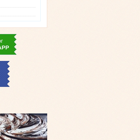
or
APP