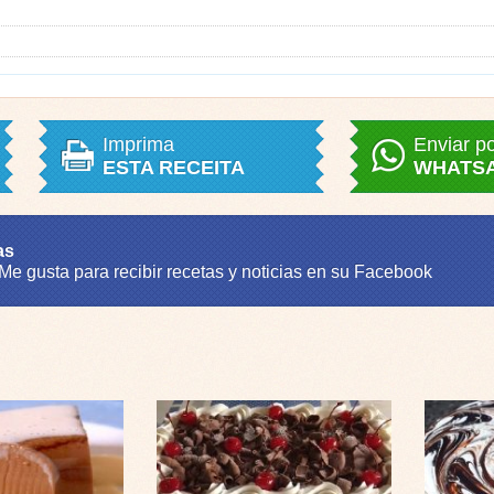
Imprima
Enviar p
ESTA RECEITA
WHATS
as
 Me gusta para recibir recetas y noticias en su Facebook