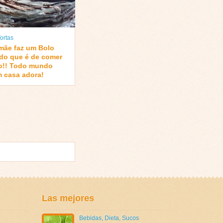
ortas
mãe faz um Bolo
do que é de comer
o!! Todo mundo
m casa adora!
Las mejores
Bebidas
,
Dieta
,
Sucos