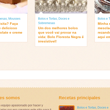
mesas
,
Mousses
Bolos e Tortas
,
Doces e
Bolos e T
Sobremesas
isita? Faça
Minha 
e delicioso
Um dos melhores bolos
mescla
olate e creme
que você vai provar na
rezand
vida: Bolo Floresta Negra é
aqui e
irresístivel!
es somos
Recetas principales
 equipo apasionado por hacer y
Bolos e Tortas
,
Doces e
etas por eso creamos este sitio para ti