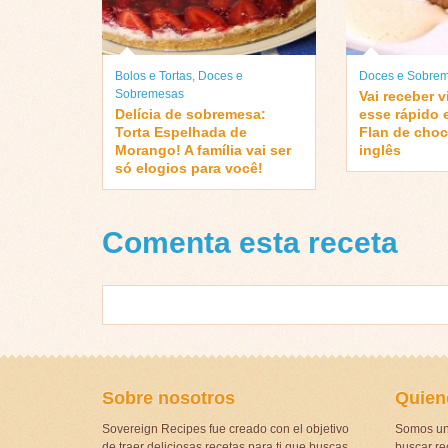
Bolos e Tortas
,
Doces e
Doces e Sobre
Sobremesas
Vai receber v
Delícia de sobremesa:
esse rápido 
Torta Espelhada de
Flan de choc
Morango! A família vai ser
inglês
só elogios para você!
Comenta esta receta
Sobre nosotros
Quien
Sovereign Recipes fue creado con el objetivo
Somos un
de traer deliciosas recetas para ti que buscas
buscar rec