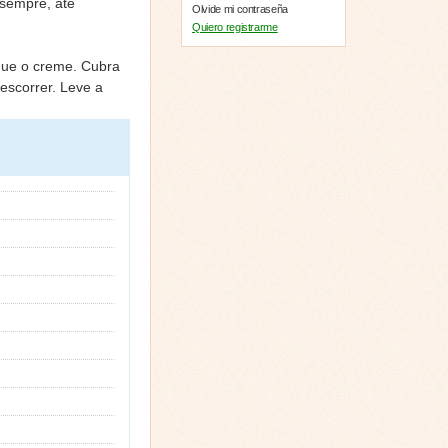
 sempre, até
Olvide mi contraseña
Quiero registrarme
oque o creme. Cubra
escorrer. Leve a