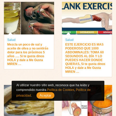
Salud
Salud
Mezcla un poco de sal y
ESTE EJERCICIO ES MAS
aceite de oliva y no sentirás
PODEROSO QUE 1000
dolor para los próximos 5
ABDOMINALES: TOMA 60
años …. Si te gusta dinos
SEGUNDOS AL DÍA Y LO
HOLA y dale a Me Gusta
PUEDES HACER DONDE
MIREN …
QUIERAS, Si te gusta dinos
HOLA y dale a Me Gusta
MIREN …
Al utilizar nuestro sitio web, reconoce que ha leído y
comprendido nuestra
Política de Cookies
,
Política de
Aceptar
privacidad
.