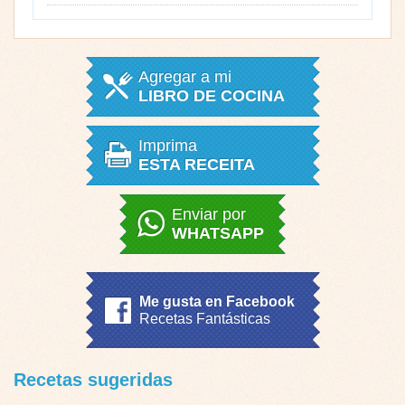
Agregar a mi
LIBRO DE COCINA
Imprima
ESTA RECEITA
Enviar por
WHATSAPP
Me gusta en Facebook
Recetas Fantásticas
Recetas sugeridas