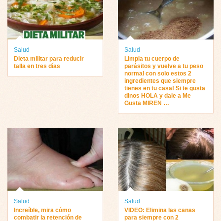
Salud
Salud
Dieta militar para reducir
Limpia tu cuerpo de
talla en tres días
parásitos y vuelve a tu peso
normal con solo estos 2
ingredientes que siempre
tienes en tu casa! Si te gusta
dinos HOLA y dale a Me
Gusta MIREN …
Salud
Salud
Increíble, mira cómo
VIDEO: Elimina las canas
combatir la retención de
para siempre con 2