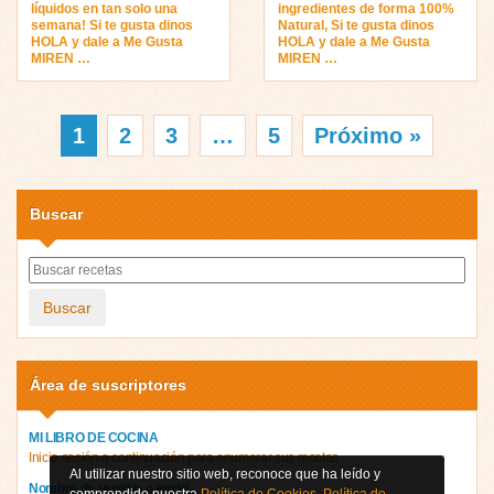
líquidos en tan solo una
ingredientes de forma 100%
semana! Si te gusta dinos
Natural, Si te gusta dinos
HOLA y dale a Me Gusta
HOLA y dale a Me Gusta
MIREN …
MIREN …
1
2
3
…
5
Próximo »
Buscar
Buscar
Área de suscriptores
MI LIBRO DE COCINA
Inicie sesión a continuación para enumerar sus recetas
Al utilizar nuestro sitio web, reconoce que ha leído y
Nombre de usuario o email