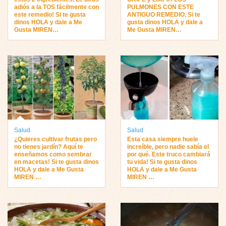
adiós a la TOS fácilmente con
PULMONES CON ESTE
este remedio! Si te gusta
ANTIGUO REMEDIO, Si te
dinos HOLA y dale a Me
gusta dinos HOLA y dale a
Gusta MIREN…
Me Gusta MIREN…
Salud
Salud
¿Quieres cultivar frutas pero
Esta casa siempre huele
no tienes jardín? Aquí te
increíble, pero nadie sabía el
enseñamos como sembrar
por qué. Este truco cambiará
en macetas! Si te gusta dinos
tu vida! Si te gusta dinos
HOLA y dale a Me Gusta
HOLA y dale a Me Gusta
MIREN …
MIREN …