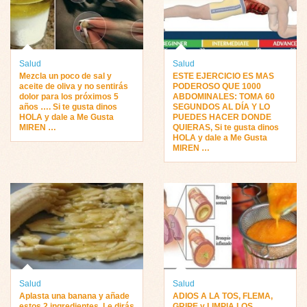
Salud
Salud
Mezcla un poco de sal y
ESTE EJERCICIO ES MAS
aceite de oliva y no sentirás
PODEROSO QUE 1000
dolor para los próximos 5
ABDOMINALES: TOMA 60
años …. Si te gusta dinos
SEGUNDOS AL DÍA Y LO
HOLA y dale a Me Gusta
PUEDES HACER DONDE
MIREN …
QUIERAS, Si te gusta dinos
HOLA y dale a Me Gusta
MIREN …
Salud
Salud
Aplasta una banana y añade
ADIOS A LA TOS, FLEMA,
estos 2 ingredientes. Le dirás
GRIPE y LIMPIA LOS