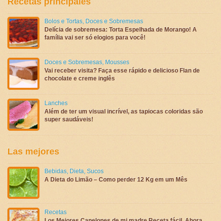
Recetas principales
Bolos e Tortas
,
Doces e Sobremesas
Delícia de sobremesa: Torta Espelhada de Morango! A
família vai ser só elogios para você!
Doces e Sobremesas
,
Mousses
Vai receber visita? Faça esse rápido e delicioso Flan de
chocolate e creme inglês
Lanches
Além de ter um visual incrível, as tapiocas coloridas são
super saudáveis!
Las mejores
Bebidas
,
Dieta
,
Sucos
A Dieta do Limão – Como perder 12 Kg em um Mês
Recetas
Los Mejores Canelones de mi madre Receta fácil, Ahora