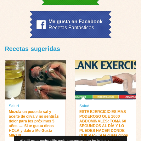
Me gusta en Facebook
Recetas Fantásticas
Recetas sugeridas
Salud
Salud
Mezcla un poco de sal y
ESTE EJERCICIO ES MAS
aceite de oliva y no sentirás
PODEROSO QUE 1000
dolor para los próximos 5
ABDOMINALES: TOMA 60
años …. Si te gusta dinos
SEGUNDOS AL DÍA Y LO
HOLA y dale a Me Gusta
PUEDES HACER DONDE
MIREN …
QUIERAS, Si te gusta dinos
HOLA y dale a Me Gusta
Al utilizar nuestro sitio web, reconoce que ha leído y