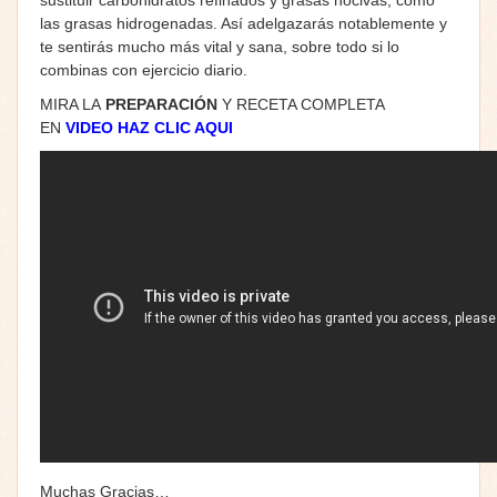
las grasas hidrogenadas. Así adelgazarás notablemente y
te sentirás mucho más vital y sana, sobre todo si lo
combinas con ejercicio diario.
MIRA LA
PREPARACIÓN
Y RECETA COMPLETA
EN
VIDEO HAZ CLIC AQUI
Muchas Gracias…