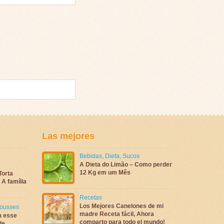
Las mejores
Bebidas
,
Dieta
,
Sucos
A Dieta do Limão – Como perder
12 Kg em um Mês
Torta
A família
Recetas
Los Mejores Canelones de mi
ousses
madre Receta fácil, Ahora
a esse
comparto para todo el mundo!
de