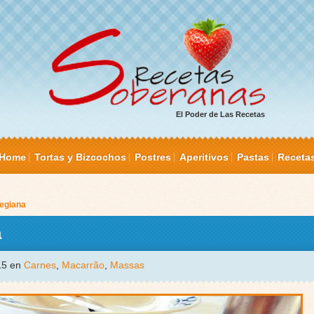
El Poder de Las Recetas
Home
Tortas y Bizcochos
Postres
Aperitivos
Pastas
Receta
megiana
a
015 en
Carnes
,
Macarrão
,
Massas