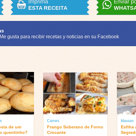
Imprima
Enviar p
ESTA RECEITA
WHATS
as
 Me gusta para recibir recetas y noticias en su Facebook
s
Carnes
Massas
sta de um
Frango Soberano de Forno
Esfiha 
jo quentinho?
Crocante
Segred