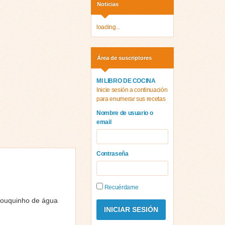
Noticias
loading...
Área de suscriptores
MI LIBRO DE COCINA
Inicie sesión a continuación
para enumerar sus recetas
Nombre de usuario o
email
Contraseña
Recuérdame
 pouquinho de água