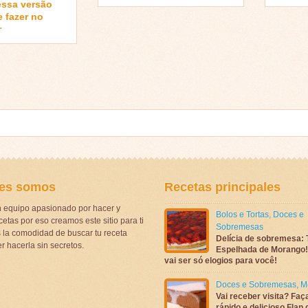
essa versão
e fazer no
r
es somos
Recetas principales
 equipo apasionado por hacer y
Bolos e Tortas
,
Doces e
etas por eso creamos este sitio para ti
Sobremesas
la comodidad de buscar tu receta
Delícia de sobremesa: 
r hacerla sin secretos.
Espelhada de Morango! 
vai ser só elogios para você!
Doces e Sobremesas
,
M
Vai receber visita? Faç
rápido e delicioso Flan 