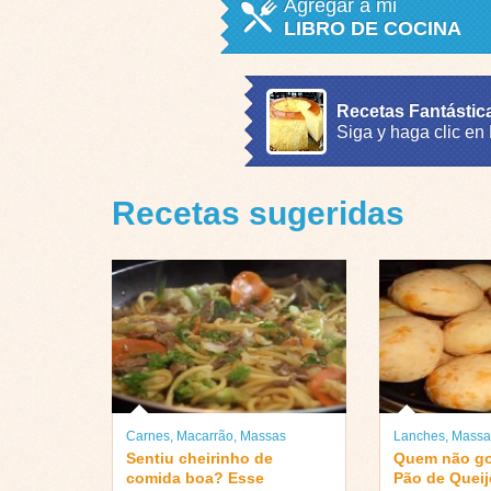
Agregar a mi
LIBRO DE COCINA
Recetas Fantástic
Siga y haga clic en
Recetas sugeridas
Carnes
,
Macarrão
,
Massas
Lanches
,
Massa
Sentiu cheirinho de
Quem não go
comida boa? Esse
Pão de Quei