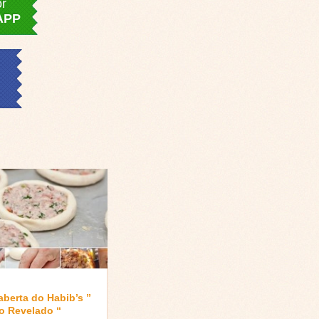
or
APP
aberta do Habib’s ”
o Revelado “