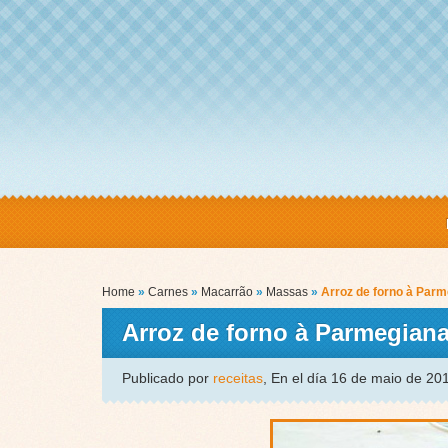
Home
»
Carnes
»
Macarrão
»
Massas
»
Arroz de forno à Par
Arroz de forno à Parmegian
Publicado por
receitas
, En el día 16 de maio de 2