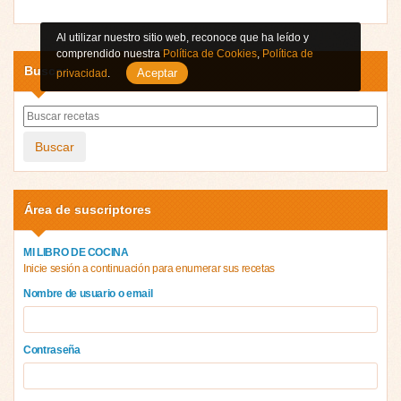
Al utilizar nuestro sitio web, reconoce que ha leído y
comprendido nuestra
Política de Cookies
,
Política de
Buscar
Aceptar
privacidad
.
Buscar
Área de suscriptores
MI LIBRO DE COCINA
Inicie sesión a continuación para enumerar sus recetas
Nombre de usuario o email
Contraseña