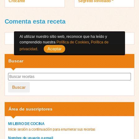
Crocante
Segredo Revelado “
Comenta esta receta
Al utilizar nuestro sitio web, reconoce que ha leído y
comprendido nuestra
Política de Cookies
,
Política de
Aceptar
privacidad
.
Buscar
Buscar
Área de suscriptores
MI LIBRO DE COCINA
Inicie sesión a continuación para enumerar sus recetas
Nombre de usuario o email