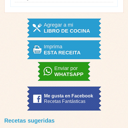
Agregar a mi
LIBRO DE COCINA
Imprima
ESTA RECEITA
Enviar por
WHATSAPP
Me gusta en Facebook
Recetas Fantásticas
Recetas sugeridas