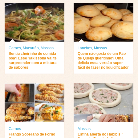
Carnes
,
Macarrão
,
Massas
Lanches
,
Massas
Sentiu cheirinho de comida
Quem não gosta de um Pão
boa? Esse Yakissoba vai te
de Queijo quentinho? Uma
surpreender com a mistura
delícia essa versão super
de sabores!
fácil de fazer no liquidificador
Carnes
Massas
Frango Soberano de Forno
Esfiha aberta do Habib’s ”