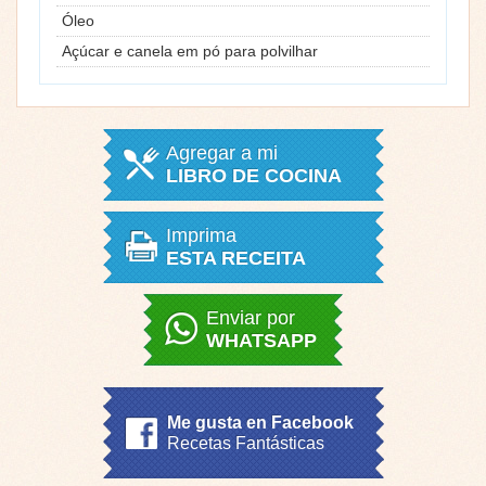
Óleo
Açúcar e canela em pó para polvilhar
Agregar a mi
LIBRO DE COCINA
Imprima
ESTA RECEITA
Enviar por
WHATSAPP
Me gusta en Facebook
Recetas Fantásticas