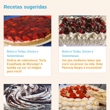
Recetas sugeridas
Bolos e Tortas
,
Doces e
Bolos e Tortas
,
Doces e
Sobremesas
Sobremesas
Delícia de sobremesa: Torta
Um dos melhores bolos que
Espelhada de Morango! A
você vai provar na vida: Bolo
família vai ser só elogios
Floresta Negra é irresístivel!
para você!