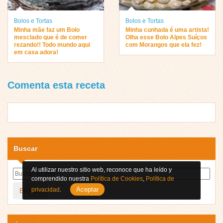
Bolos e Tortas
Bolos e Tortas
Minha mãe faz um Bolo
Minha cunhada é uma artista!
mesclado que é de comer
Olha esse Bolo Alpes Suíços
rezando!! Todo mundo aqui
com Morangos que ela fez!
em casa adora!
Comenta esta receta
Buscar
Al utilizar nuestro sitio web, reconoce que ha leído y
comprendido nuestra
Política de Cookies
,
Política de
Aceptar
privacidad
.
Buscar