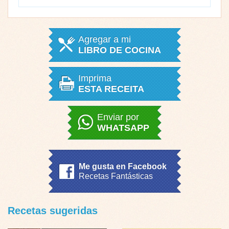
Agregar a mi
LIBRO DE COCINA
Imprima
ESTA RECEITA
Enviar por
WHATSAPP
Me gusta en Facebook
Recetas Fantásticas
Recetas sugeridas