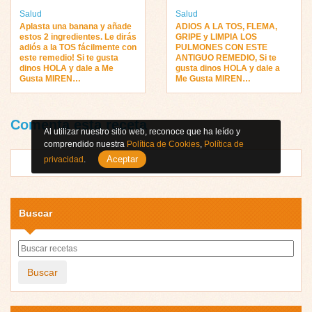
Salud
Salud
Aplasta una banana y añade
ADIOS A LA TOS, FLEMA,
estos 2 ingredientes. Le dirás
GRIPE y LIMPIA LOS
adiós a la TOS fácilmente con
PULMONES CON ESTE
este remedio! Si te gusta
ANTIGUO REMEDIO, Si te
dinos HOLA y dale a Me
gusta dinos HOLA y dale a
Gusta MIREN…
Me Gusta MIREN…
Comenta esta receta
Al utilizar nuestro sitio web, reconoce que ha leído y
comprendido nuestra
Política de Cookies
,
Política de
Aceptar
privacidad
.
Buscar
Buscar