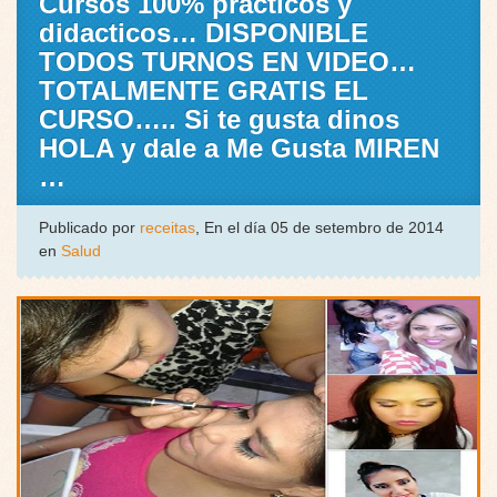
Cursos 100% practicos y
didacticos… DISPONIBLE
TODOS TURNOS EN VIDEO…
TOTALMENTE GRATIS EL
CURSO….. Si te gusta dinos
HOLA y dale a Me Gusta MIREN
…
Publicado por
receitas
, En el día 05 de setembro de 2014
en
Salud