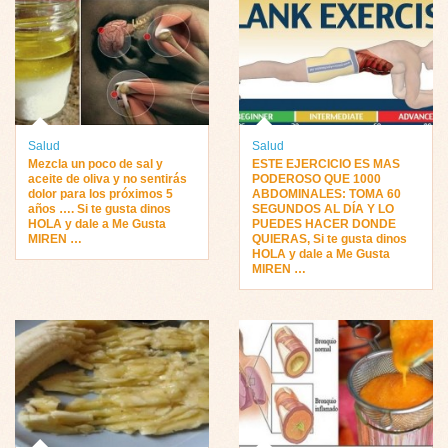
Salud
Salud
Mezcla un poco de sal y
ESTE EJERCICIO ES MAS
aceite de oliva y no sentirás
PODEROSO QUE 1000
dolor para los próximos 5
ABDOMINALES: TOMA 60
años …. Si te gusta dinos
SEGUNDOS AL DÍA Y LO
HOLA y dale a Me Gusta
PUEDES HACER DONDE
MIREN …
QUIERAS, Si te gusta dinos
HOLA y dale a Me Gusta
MIREN …