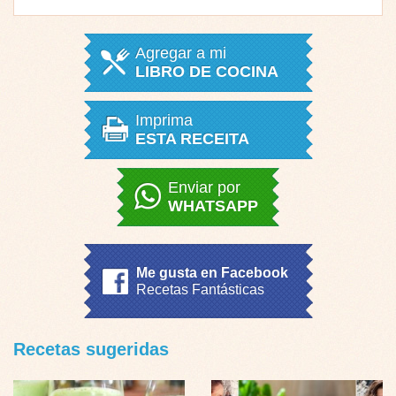
Agregar a mi
LIBRO DE COCINA
Imprima
ESTA RECEITA
Enviar por
WHATSAPP
Me gusta en Facebook
Recetas Fantásticas
Recetas sugeridas