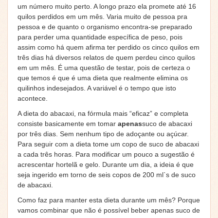
um número muito perto. A longo prazo ela promete até 16
quilos perdidos em um mês. Varia muito de pessoa pra
pessoa e de quanto o organismo encontra-se
preparado
para perder uma quantidade específica de peso, pois
assim como há quem afirma ter perdido os cinco quilos em
três dias há diversos relatos de quem perdeu cinco quilos
em um mês. É uma questão de testar, pois de certeza o
que temos é que é uma dieta que realmente elimina os
quilinhos indesejados. A variável é o tempo que isto
acontece.
A dieta do abacaxi, na fórmula mais “eficaz” e completa
consiste basicamente em tomar
apenas
suco de abacaxi
por três dias. Sem nenhum tipo de adoçante ou açúcar.
Para seguir com a dieta tome um copo de suco de abacaxi
a cada três horas. Para modificar um pouco a sugestão é
acrescentar hortelã e gelo. Durante um dia, a ideia é que
seja ingerido em torno de seis copos de 200 ml`s de suco
de abacaxi.
Como faz para manter esta dieta durante um mês? Porque
vamos combinar que não é
possível beber apenas suco de