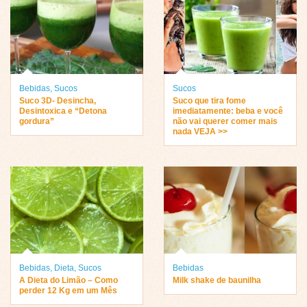
Bebidas
,
Sucos
Sucos
Suco 3D- Desincha,
Suco que tira fome
Desintoxica e “Detona
imediatamente: beba e você
gordura”
não vai querer comer mais
nada VEJA >>
Bebidas
,
Dieta
,
Sucos
Bebidas
A Dieta do Limão – Como
Milk shake de baunilha
perder 12 Kg em um Mês