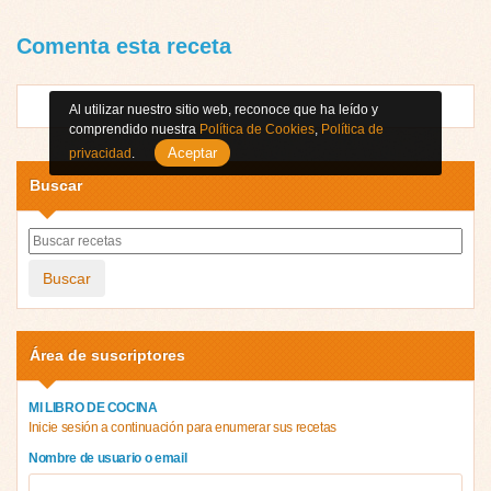
Comenta esta receta
Al utilizar nuestro sitio web, reconoce que ha leído y
comprendido nuestra
Política de Cookies
,
Política de
Aceptar
privacidad
.
Buscar
Buscar
Área de suscriptores
MI LIBRO DE COCINA
Inicie sesión a continuación para enumerar sus recetas
Nombre de usuario o email