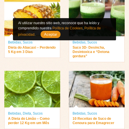
Al utilizar nuestro sitio web, reconoce que ha leído y
comprendido nuestra
Política de Cookies
,
Política de
Aceptar
privacidad
.
Bebidas
,
Sucos
Bebidas
,
Sucos
Dieta do Abacaxi – Perdendo
Suco 3D- Desincha,
5 Kg em 3 Dias
Desintoxica e “Detona
gordura”
Bebidas
,
Dieta
,
Sucos
Bebidas
,
Sucos
A Dieta do Limão – Como
10 Receitas de Suco de
perder 12 Kg em um Mês
Cenoura para Emagrecer