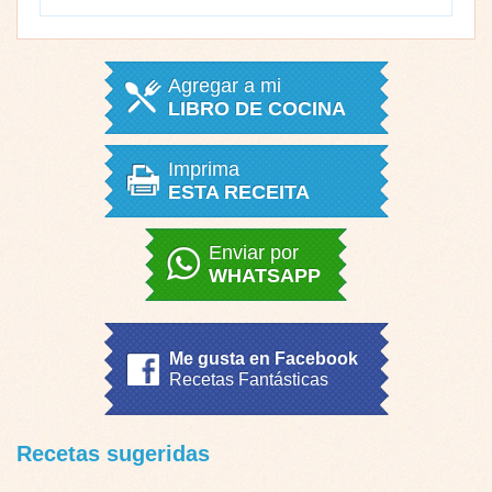
Agregar a mi
LIBRO DE COCINA
Imprima
ESTA RECEITA
Enviar por
WHATSAPP
Me gusta en Facebook
Recetas Fantásticas
Recetas sugeridas