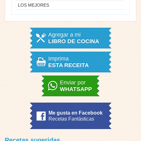
LOS MEJORES
Agregar a mi
LIBRO DE COCINA
Imprima
ESTA RECEITA
Enviar por
WHATSAPP
Me gusta en Facebook
Recetas Fantásticas
Recetas sugeridas