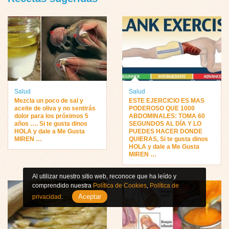
Salud
Salud
Mezcla un poco de sal y
ESTE EJERCICIO ES MAS
aceite de oliva y no sentirás
PODEROSO QUE 1000
dolor para los próximos 5
ABDOMINALES: TOMA 60
años …. Si te gusta dinos
SEGUNDOS AL DÍA Y LO
HOLA y dale a Me Gusta
PUEDES HACER DONDE
MIREN …
QUIERAS, Si te gusta dinos
HOLA y dale a Me Gusta
MIREN …
Al utilizar nuestro sitio web, reconoce que ha leído y
comprendido nuestra
Política de Cookies
,
Política de
Aceptar
privacidad
.