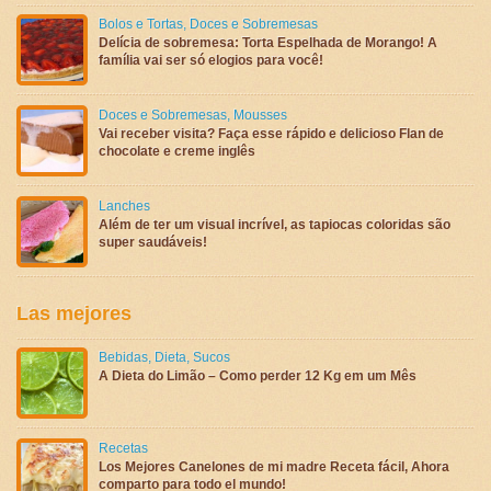
Bolos e Tortas
,
Doces e Sobremesas
Delícia de sobremesa: Torta Espelhada de Morango! A
família vai ser só elogios para você!
Doces e Sobremesas
,
Mousses
Vai receber visita? Faça esse rápido e delicioso Flan de
chocolate e creme inglês
Lanches
Além de ter um visual incrível, as tapiocas coloridas são
super saudáveis!
Las mejores
Bebidas
,
Dieta
,
Sucos
A Dieta do Limão – Como perder 12 Kg em um Mês
Recetas
Los Mejores Canelones de mi madre Receta fácil, Ahora
comparto para todo el mundo!