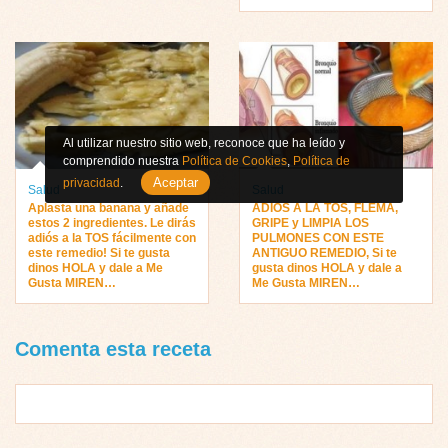
Al utilizar nuestro sitio web, reconoce que ha leído y
comprendido nuestra
Política de Cookies
,
Política de
Aceptar
privacidad
.
Salud
Salud
Aplasta una banana y añade
ADIOS A LA TOS, FLEMA,
estos 2 ingredientes. Le dirás
GRIPE y LIMPIA LOS
adiós a la TOS fácilmente con
PULMONES CON ESTE
este remedio! Si te gusta
ANTIGUO REMEDIO, Si te
dinos HOLA y dale a Me
gusta dinos HOLA y dale a
Gusta MIREN…
Me Gusta MIREN…
Comenta esta receta