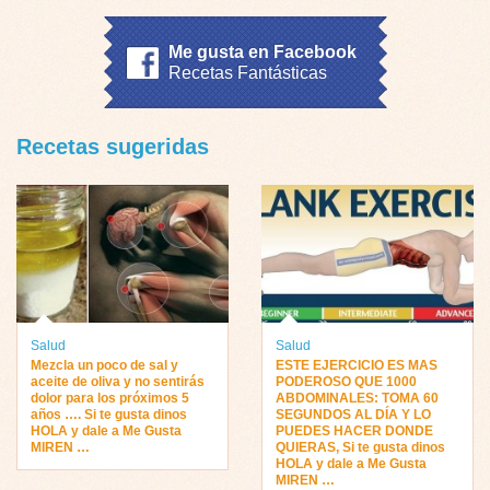
Me gusta en Facebook
Recetas Fantásticas
Recetas sugeridas
Salud
Salud
Mezcla un poco de sal y
ESTE EJERCICIO ES MAS
aceite de oliva y no sentirás
PODEROSO QUE 1000
dolor para los próximos 5
ABDOMINALES: TOMA 60
años …. Si te gusta dinos
SEGUNDOS AL DÍA Y LO
HOLA y dale a Me Gusta
PUEDES HACER DONDE
MIREN …
QUIERAS, Si te gusta dinos
HOLA y dale a Me Gusta
MIREN …