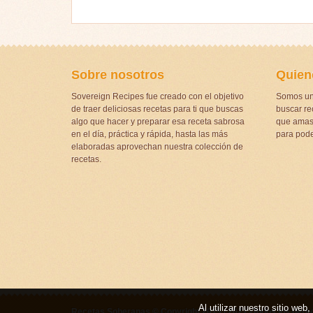
Sobre nosotros
Quien
Sovereign Recipes fue creado con el objetivo
Somos un
de traer deliciosas recetas para ti que buscas
buscar rec
algo que hacer y preparar esa receta sabrosa
que amas 
en el día, práctica y rápida, hasta las más
para pode
elaboradas aprovechan nuestra colección de
recetas.
Al utilizar nuestro sitio we
Recetas Soberanas © Copyright 2015 / 2021 -Todos los dere