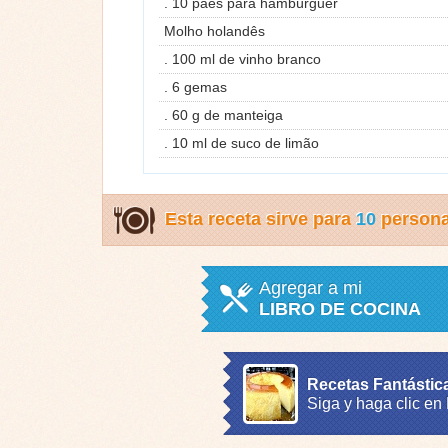
. 10 pães para hambúrguer
Molho holandês
. 100 ml de vinho branco
. 6 gemas
. 60 g de manteiga
. 10 ml de suco de limão
Esta receta sirve para
10
person
Agregar a mi
LIBRO DE COCINA
Recetas Fantástic
Siga y haga clic en