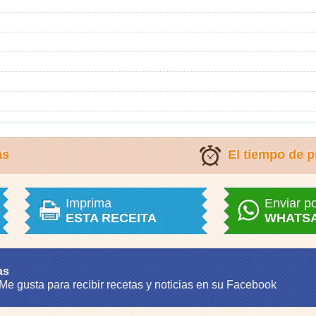
as
El tiempo de p
Imprima
Enviar p
ESTA RECEITA
WHATS
as
 Me gusta para recibir recetas y noticias en su Facebook