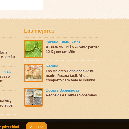
Las mejores
Bebidas
,
Dieta
,
Sucos
A Dieta do Limão – Como perder
12 Kg em um Mês
Torta
A família
Recetas
Los Mejores Canelones de mi
ousses
madre Receta fácil, Ahora
a esse
comparto para todo el mundo!
de
ês
Doces e Sobremesas
Recheios e Cremes Soberanos
crível,
são super
e privacidad
.
Aceptar
Política de privacidad
.