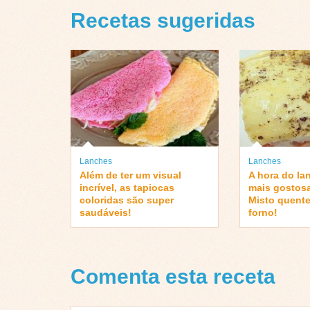
Recetas sugeridas
Lanches
Lanches
Além de ter um visual
A hora do la
incrível, as tapiocas
mais gostos
coloridas são super
Misto quent
saudáveis!
forno!
Comenta esta receta