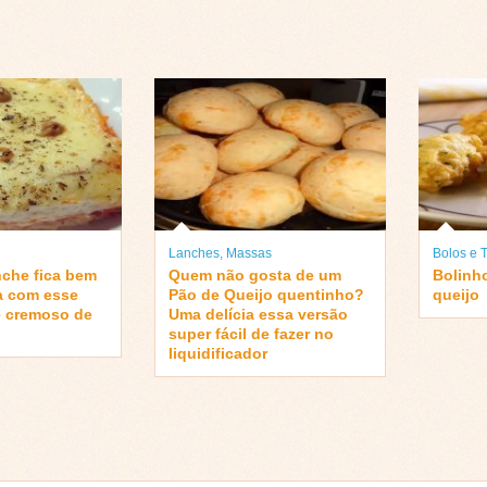
Lanches
,
Massas
Bolos e T
nche fica bem
Quem não gosta de um
Bolinh
a com esse
Pão de Queijo quentinho?
queijo
e cremoso de
Uma delícia essa versão
super fácil de fazer no
liquidificador