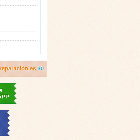
reparación es
30
or
APP