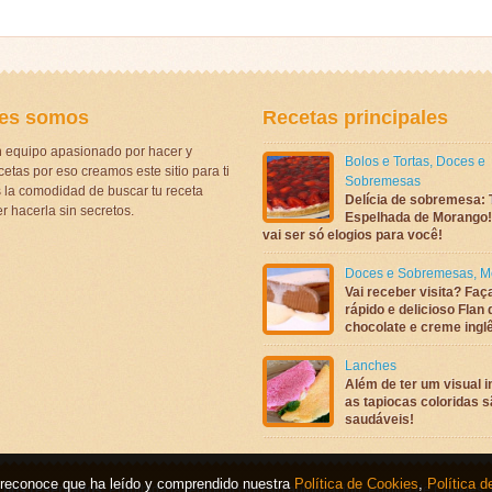
es somos
Recetas principales
 equipo apasionado por hacer y
Bolos e Tortas
,
Doces e
etas por eso creamos este sitio para ti
Sobremesas
la comodidad de buscar tu receta
Delícia de sobremesa: 
r hacerla sin secretos.
Espelhada de Morango! 
vai ser só elogios para você!
Doces e Sobremesas
,
M
Vai receber visita? Faç
rápido e delicioso Flan 
chocolate e creme ingl
Lanches
Além de ter um visual in
as tapiocas coloridas 
saudáveis!
b, reconoce que ha leído y comprendido nuestra
Política de Cookies
,
Política d
chos reservados.
Prohibida la reproducción sin autorización.
Política de Cookies
,