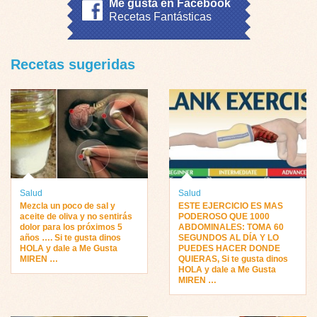
Me gusta en Facebook
Recetas Fantásticas
Recetas sugeridas
Salud
Salud
Mezcla un poco de sal y
ESTE EJERCICIO ES MAS
aceite de oliva y no sentirás
PODEROSO QUE 1000
dolor para los próximos 5
ABDOMINALES: TOMA 60
años …. Si te gusta dinos
SEGUNDOS AL DÍA Y LO
HOLA y dale a Me Gusta
PUEDES HACER DONDE
MIREN …
QUIERAS, Si te gusta dinos
HOLA y dale a Me Gusta
MIREN …