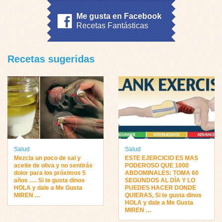
Me gusta en Facebook
Recetas Fantásticas
Recetas sugeridas
Salud
Salud
Mezcla un poco de sal y
ESTE EJERCICIO ES MAS
aceite de oliva y no sentirás
PODEROSO QUE 1000
dolor para los próximos 5
ABDOMINALES: TOMA 60
años …. Si te gusta dinos
SEGUNDOS AL DÍA Y LO
HOLA y dale a Me Gusta
PUEDES HACER DONDE
MIREN …
QUIERAS, Si te gusta dinos
HOLA y dale a Me Gusta
MIREN …