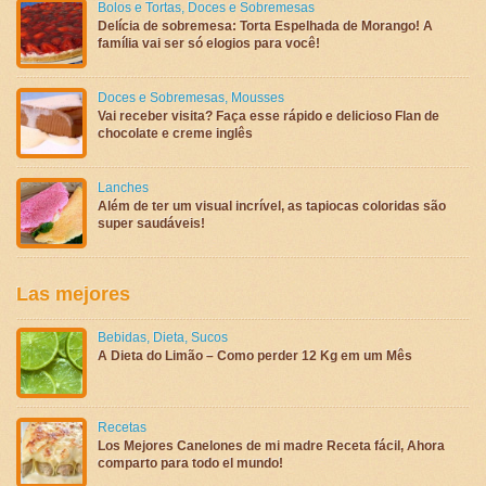
Bolos e Tortas
,
Doces e Sobremesas
Delícia de sobremesa: Torta Espelhada de Morango! A
família vai ser só elogios para você!
Doces e Sobremesas
,
Mousses
Vai receber visita? Faça esse rápido e delicioso Flan de
chocolate e creme inglês
Lanches
Além de ter um visual incrível, as tapiocas coloridas são
super saudáveis!
Las mejores
Bebidas
,
Dieta
,
Sucos
A Dieta do Limão – Como perder 12 Kg em um Mês
Recetas
Los Mejores Canelones de mi madre Receta fácil, Ahora
comparto para todo el mundo!