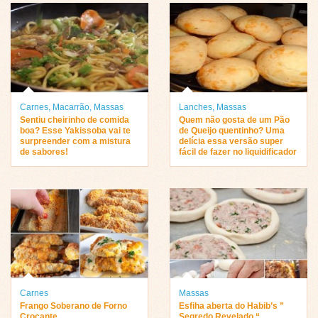
Carnes
,
Macarrão
,
Massas
Lanches
,
Massas
Sentiu cheirinho de comida
Quem não gosta de um Pão
boa? Esse Yakissoba vai te
de Queijo quentinho? Uma
surpreender com a mistura
delícia essa versão super
de sabores!
fácil de fazer no liquidificador
Carnes
Massas
Frango Soberano de Forno
Esfiha aberta do Habib’s ”
Crocante
Segredo Revelado “