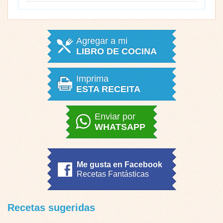
Agregar a mi
LIBRO DE COCINA
Imprima
ESTA RECEITA
Enviar por
WHATSAPP
Me gusta en Facebook
Recetas Fantásticas
Recetas sugeridas