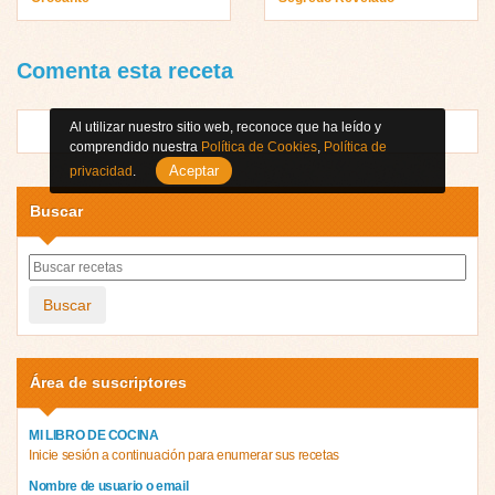
Comenta esta receta
Al utilizar nuestro sitio web, reconoce que ha leído y
comprendido nuestra
Política de Cookies
,
Política de
Aceptar
privacidad
.
Buscar
Buscar
Área de suscriptores
MI LIBRO DE COCINA
Inicie sesión a continuación para enumerar sus recetas
Nombre de usuario o email