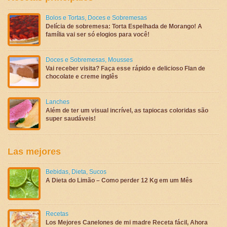
Bolos e Tortas
,
Doces e Sobremesas
Delícia de sobremesa: Torta Espelhada de Morango! A
família vai ser só elogios para você!
Doces e Sobremesas
,
Mousses
Vai receber visita? Faça esse rápido e delicioso Flan de
chocolate e creme inglês
Lanches
Além de ter um visual incrível, as tapiocas coloridas são
super saudáveis!
Las mejores
Bebidas
,
Dieta
,
Sucos
A Dieta do Limão – Como perder 12 Kg em um Mês
Recetas
Los Mejores Canelones de mi madre Receta fácil, Ahora