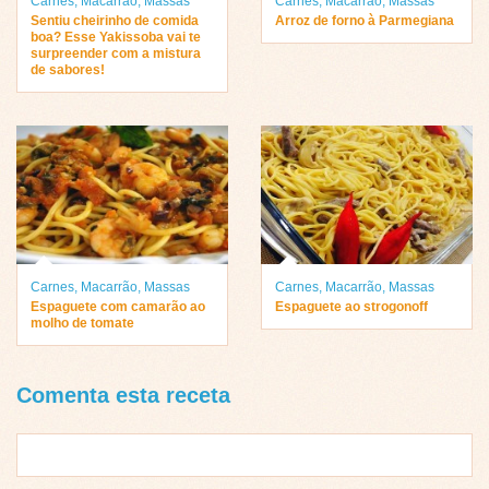
Carnes
,
Macarrão
,
Massas
Carnes
,
Macarrão
,
Massas
Sentiu cheirinho de comida
Arroz de forno à Parmegiana
boa? Esse Yakissoba vai te
surpreender com a mistura
de sabores!
Carnes
,
Macarrão
,
Massas
Carnes
,
Macarrão
,
Massas
Espaguete com camarão ao
Espaguete ao strogonoff
molho de tomate
Comenta esta receta