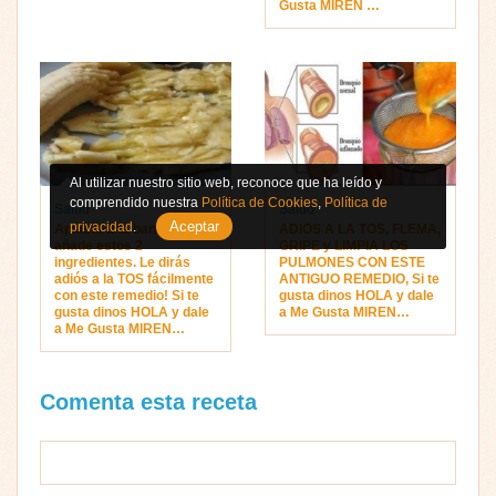
Gusta MIREN …
Al utilizar nuestro sitio web, reconoce que ha leído y
comprendido nuestra
Política de Cookies
,
Política de
Salud
Salud
Aceptar
privacidad
.
Aplasta una banana y
ADIOS A LA TOS, FLEMA,
añade estos 2
GRIPE y LIMPIA LOS
ingredientes. Le dirás
PULMONES CON ESTE
adiós a la TOS fácilmente
ANTIGUO REMEDIO, Si te
con este remedio! Si te
gusta dinos HOLA y dale
gusta dinos HOLA y dale
a Me Gusta MIREN…
a Me Gusta MIREN…
Comenta esta receta