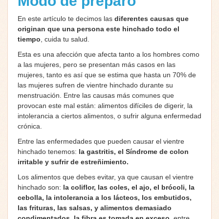
Modo de preparo
En este artículo te decimos las
diferentes causas que
originan que una persona este hinchado todo el
tiempo
, cuida tu salud.
Esta es una afección que afecta tanto a los hombres como
a las mujeres, pero se presentan más casos en las
mujeres, tanto es así que se estima que hasta un 70% de
las mujeres sufren de vientre hinchado durante su
menstruación. Entre las causas más comunes que
provocan este mal están: alimentos difíciles de digerir, la
intolerancia a ciertos alimentos, o sufrir alguna enfermedad
crónica.
Entre las enfermedades que pueden causar el vientre
hinchado tenemos:
la gastritis, el Síndrome de colon
irritable y sufrir de estreñimiento.
Los alimentos que debes evitar, ya que causan el vientre
hinchado son:
la coliflor, las coles, el ajo, el brócoli, la
cebolla, la intolerancia a los lácteos, los embutidos,
las frituras, las salsas, y alimentos demasiado
condimentados, la fibra es tomada en exceso
, entre