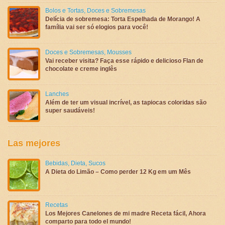
Bolos e Tortas
,
Doces e Sobremesas
Delícia de sobremesa: Torta Espelhada de Morango! A
família vai ser só elogios para você!
Doces e Sobremesas
,
Mousses
Vai receber visita? Faça esse rápido e delicioso Flan de
chocolate e creme inglês
Lanches
Além de ter um visual incrível, as tapiocas coloridas são
super saudáveis!
Las mejores
Bebidas
,
Dieta
,
Sucos
A Dieta do Limão – Como perder 12 Kg em um Mês
Recetas
Los Mejores Canelones de mi madre Receta fácil, Ahora
comparto para todo el mundo!