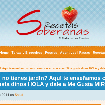
El Poder de Las Recetas
Home
Tortas y Bizcochos
Postres
Aperitivos
Pastas
Receta
rdín? Aquí te enseñamos como sembrar en macetas! Si te gusta dinos HOLA y d
ro no tienes jardín? Aquí te enseñamos
gusta dinos HOLA y dale a Me Gusta M
de 2014 en
Salud