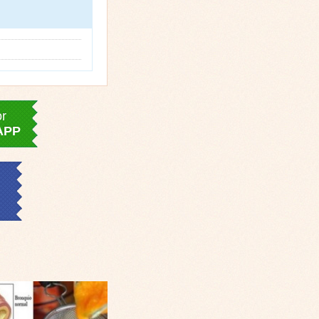
or
APP