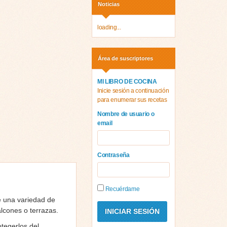
Noticias
loading...
Área de suscriptores
MI LIBRO DE COCINA
Inicie sesión a continuación
para enumerar sus recetas
Nombre de usuario o
email
Contraseña
Recuérdame
e una variedad de
alcones o terrazas.
tegerlos del