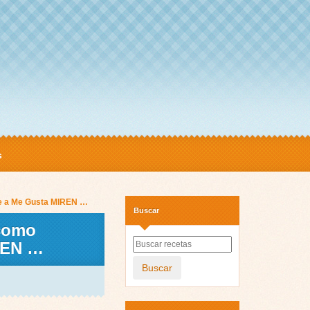
s
ale a Me Gusta MIREN …
Buscar
 como
IREN …
Buscar