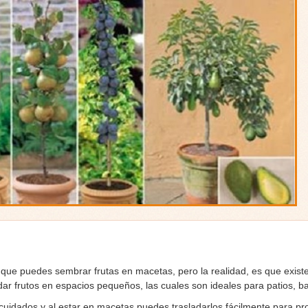
ue puedes sembrar frutas en macetas, pero la realidad, es que exist
dar frutos en espacios pequeños, las cuales son ideales para patios, b
cuidados y al estar en macetas puedes trasladarlos fácilmente para pro