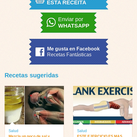
ESTA RECEITA
Enviar por
WHATSAPP
Me gusta en Facebook
Recetas Fantásticas
Recetas sugeridas
Salud
Salud
Mezcla un poco de sal y
ESTE EJERCICIO ES MAS