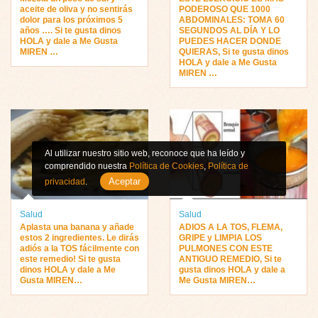
aceite de oliva y no sentirás
PODEROSO QUE 1000
dolor para los próximos 5
ABDOMINALES: TOMA 60
años …. Si te gusta dinos
SEGUNDOS AL DÍA Y LO
HOLA y dale a Me Gusta
PUEDES HACER DONDE
MIREN …
QUIERAS, Si te gusta dinos
HOLA y dale a Me Gusta
MIREN …
Al utilizar nuestro sitio web, reconoce que ha leído y
comprendido nuestra
Política de Cookies
,
Política de
Aceptar
privacidad
.
Salud
Salud
Aplasta una banana y añade
ADIOS A LA TOS, FLEMA,
estos 2 ingredientes. Le dirás
GRIPE y LIMPIA LOS
adiós a la TOS fácilmente con
PULMONES CON ESTE
este remedio! Si te gusta
ANTIGUO REMEDIO, Si te
dinos HOLA y dale a Me
gusta dinos HOLA y dale a
Gusta MIREN…
Me Gusta MIREN…