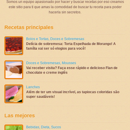
Somos un equipo apasionado por hacer y buscar recetas por eso creamos
este sitio para ti que amas la comodidad de buscar tu receta para poder
hacerla sin secretos.
Recetas principales
Bolos e Tortas
,
Doces e Sobremesas
Delícia de sobremesa: Torta Espelhada de Morango! A
família vai ser só elogios para você!
Doces e Sobremesas
,
Mousses
Vai receber visita? Faça esse rápido e delicioso Flan de
chocolate e creme inglês
Lanches
Além de ter um visual incrível, as tapiocas coloridas são
super saudáveis!
Las mejores
Bebidas
,
Dieta
,
Sucos