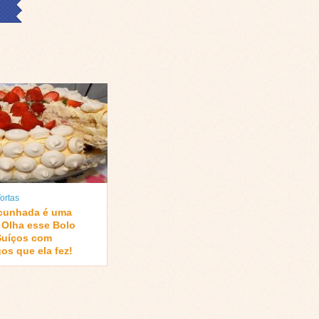
ortas
cunhada é uma
! Olha esse Bolo
Suíços com
os que ela fez!