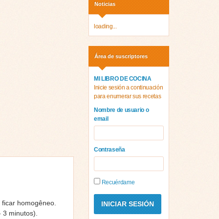
Noticias
loading...
Área de suscriptores
MI LIBRO DE COCINA
Inicie sesión a continuación
para enumerar sus recetas
Nombre de usuario o
email
Contraseña
Recuérdame
é ficar homogêneo.
 3 minutos).