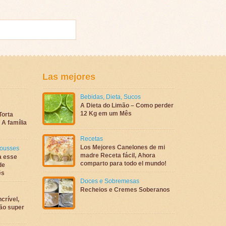
Las mejores
Bebidas
,
Dieta
,
Sucos
A Dieta do Limão – Como perder
12 Kg em um Mês
Torta
A família
Recetas
Los Mejores Canelones de mi
ousses
madre Receta fácil, Ahora
a esse
comparto para todo el mundo!
de
ês
Doces e Sobremesas
Recheios e Cremes Soberanos
crível,
são super