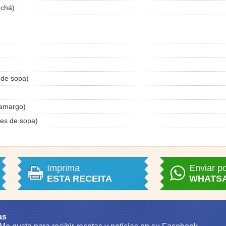
 chá)
 de sopa)
 amargo)
res de sopa)
Imprima
Enviar p
ESTA RECEITA
WHATS
as