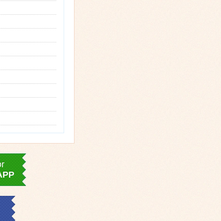
or
APP