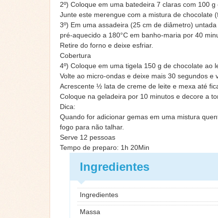
2º) Coloque em uma batedeira 7 claras com 100 g 
Junte este merengue com a mistura de chocolate (f
3º) Em uma assadeira (25 cm de diâmetro) untada 
pré-aquecido a 180°C em banho-maria por 40 minu
Retire do forno e deixe esfriar.
Cobertura
4º) Coloque em uma tigela 150 g de chocolate ao 
Volte ao micro-ondas e deixe mais 30 segundos e v
Acrescente ½ lata de creme de leite e mexa até fi
Coloque na geladeira por 10 minutos e decore a tor
Dica:
Quando for adicionar gemas em uma mistura quente
fogo para não talhar.
Serve 12 pessoas
Tempo de preparo: 1h 20Min
Ingredientes
Ingredientes
Massa