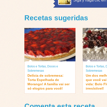
Siga y haga clic en
Recetas sugeridas
Bolos e Tortas
,
Doces e
Bolos e Tortas
,
Sobremesas
Sobremesas
Delícia de sobremesa:
Um dos melh
Torta Espelhada de
que você vai
Morango! A família vai ser
vida: Bolo F
só elogios para você!
irresístivel!
Comenta esta receta