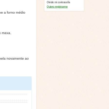
Olvide mi contraseña
Quiero registrarme
ve a forno médio
e mexa.
anela novamente ao