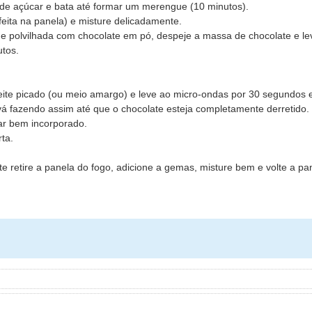
de açúcar e bata até formar um merengue (10 minutos).
eita na panela) e misture delicadamente.
e polvilhada com chocolate em pó, despeje a massa de chocolate e le
tos.
leite picado (ou meio amargo) e leve ao micro-ondas por 30 segundos 
á fazendo assim até que o chocolate esteja completamente derretido.
car bem incorporado.
ta.
 retire a panela do fogo, adicione a gemas, misture bem e volte a p