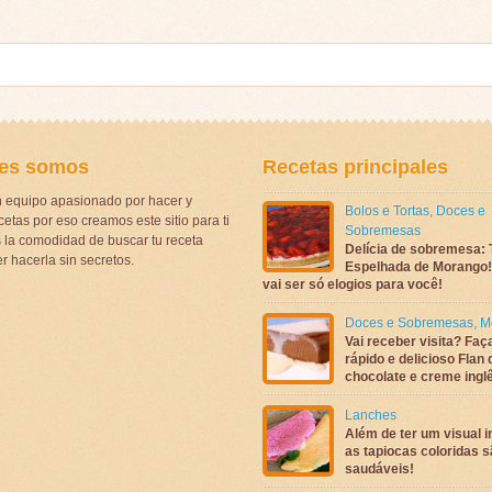
es somos
Recetas principales
 equipo apasionado por hacer y
Bolos e Tortas
,
Doces e
etas por eso creamos este sitio para ti
Sobremesas
la comodidad de buscar tu receta
Delícia de sobremesa: 
r hacerla sin secretos.
Espelhada de Morango! 
vai ser só elogios para você!
Doces e Sobremesas
,
M
Vai receber visita? Faç
rápido e delicioso Flan 
chocolate e creme ingl
Lanches
Além de ter um visual in
as tapiocas coloridas 
saudáveis!