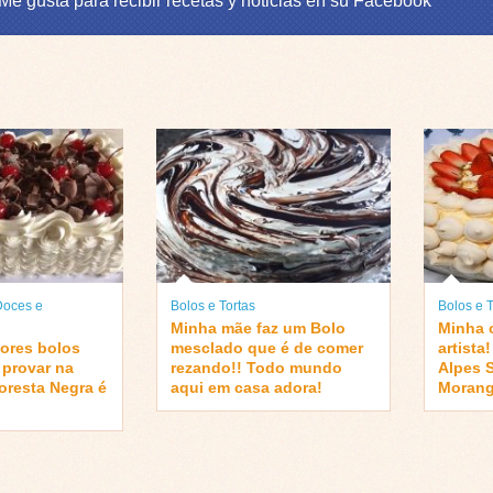
 Me gusta para recibir recetas y noticias en su Facebook
Doces e
Bolos e Tortas
Bolos e T
Minha mãe faz um Bolo
Minha 
ores bolos
mesclado que é de comer
artista
 provar na
rezando!! Todo mundo
Alpes 
loresta Negra é
aqui em casa adora!
Morang