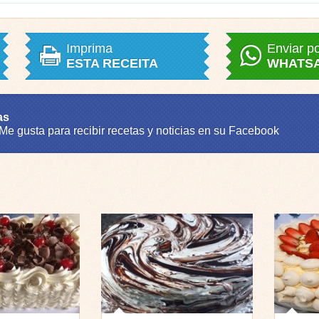
Imprima
Enviar p
ESTA RECEITA
WHATS
as
 Me gusta para recibir recetas y noticias en su Facebook