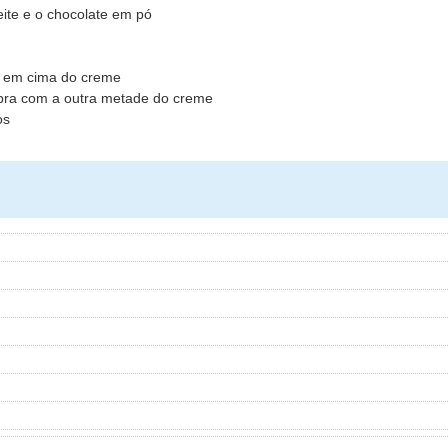
eite e o chocolate em pó
e em cima do creme
ubra com a outra metade do creme
os