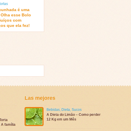
ortas
cunhada é uma
! Olha esse Bolo
Suíços com
os que ela fez!
Las mejores
Bebidas
,
Dieta
,
Sucos
A Dieta do Limão – Como perder
12 Kg em um Mês
Torta
A família