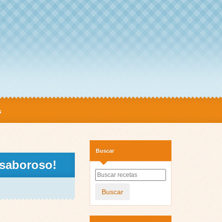
s
Buscar
r saboroso!
Buscar