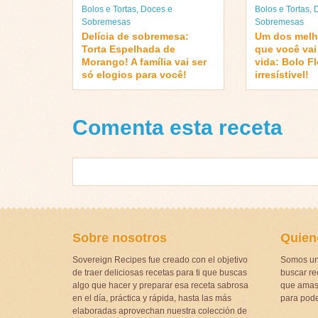
Bolos e Tortas
,
Doces e
Bolos e Tortas
,
Sobremesas
Sobremesas
Delícia de sobremesa:
Um dos melh
Torta Espelhada de
que você vai
Morango! A família vai ser
vida: Bolo F
só elogios para você!
irresístivel!
Comenta esta receta
Sobre nosotros
Quien
Sovereign Recipes fue creado con el objetivo
Somos un
de traer deliciosas recetas para ti que buscas
buscar rec
algo que hacer y preparar esa receta sabrosa
que amas 
en el día, práctica y rápida, hasta las más
para pode
elaboradas aprovechan nuestra colección de