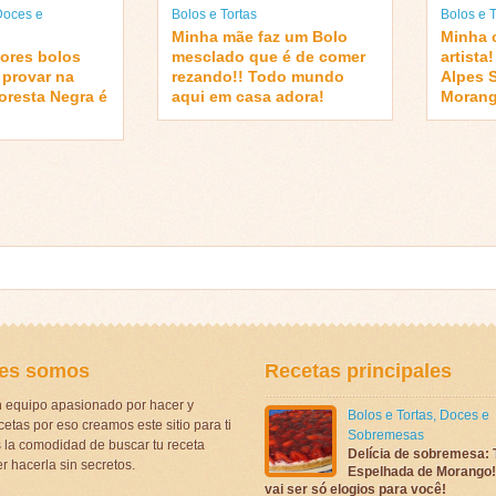
Doces e
Bolos e Tortas
Bolos e T
Minha mãe faz um Bolo
Minha 
ores bolos
mesclado que é de comer
artista
 provar na
rezando!! Todo mundo
Alpes 
loresta Negra é
aqui em casa adora!
Morang
es somos
Recetas principales
 equipo apasionado por hacer y
Bolos e Tortas
,
Doces e
etas por eso creamos este sitio para ti
Sobremesas
la comodidad de buscar tu receta
Delícia de sobremesa: 
r hacerla sin secretos.
Espelhada de Morango! 
vai ser só elogios para você!