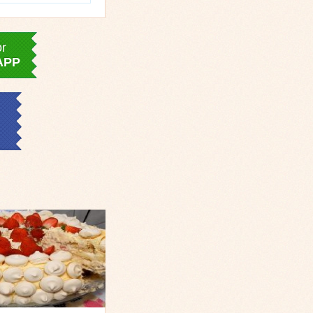
or
APP