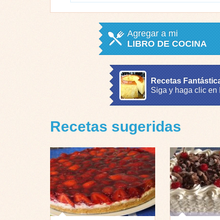
Agregar a mi
LIBRO DE COCINA
Recetas Fantástic
Siga y haga clic en
Recetas sugeridas