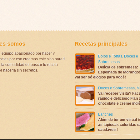
es somos
Recetas principales
 equipo apasionado por hacer y
Bolos e Tortas
,
Doces e
etas por eso creamos este sitio para ti
Sobremesas
la comodidad de buscar tu receta
Delícia de sobremesa: 
r hacerla sin secretos.
Espelhada de Morango! 
vai ser só elogios para você!
Doces e Sobremesas
,
M
Vai receber visita? Faç
rápido e delicioso Flan 
chocolate e creme ingl
Lanches
Além de ter um visual in
as tapiocas coloridas 
saudáveis!