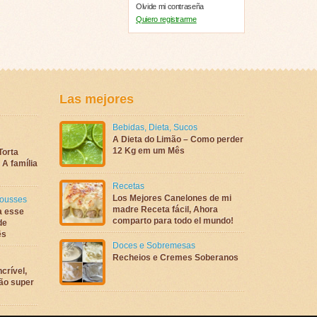
Olvide mi contraseña
Quiero registrarme
Las mejores
Bebidas
,
Dieta
,
Sucos
A Dieta do Limão – Como perder
12 Kg em um Mês
Torta
A família
Recetas
Los Mejores Canelones de mi
ousses
madre Receta fácil, Ahora
a esse
comparto para todo el mundo!
de
ês
Doces e Sobremesas
Recheios e Cremes Soberanos
crível,
são super