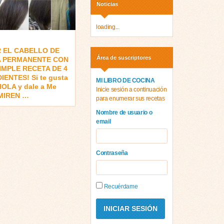
Noticias
loading...
R EL CABELLO DE
Área de suscriptores
 PERMANENTE CON
IMPLE RECETA DE 4
IENTES! Si te gusta
MI LIBRO DE COCINA
HOLA y dale a Me
Inicie sesión a continuación
 MIREN …
para enumerar sus recetas
Nombre de usuario o
email
Contraseña
Recuérdame