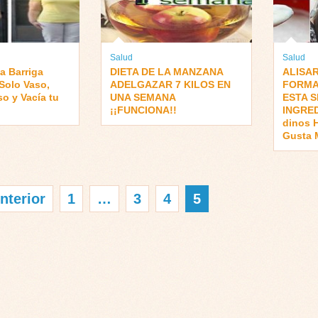
Salud
Salud
la Barriga
DIETA DE LA MANZANA
ALISA
Solo Vaso,
ADELGAZAR 7 KILOS EN
FORMA
so y Vacía tu
UNA SEMANA
ESTA S
¡¡FUNCIONA!!
INGRED
dinos 
Gusta
nterior
1
…
3
4
5