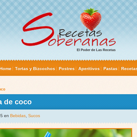
El Poder de Las Recetas
Home
Tortas y Bizcochos
Postres
Aperitivos
Pastas
Receta
oco
a de coco
15 en
Bebidas
,
Sucos