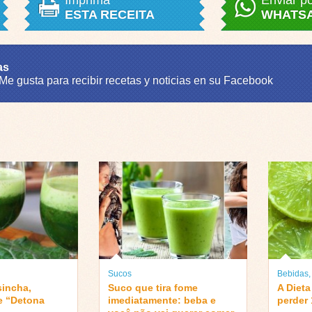
Imprima
Enviar p
ESTA RECEITA
WHATS
as
 Me gusta para recibir recetas y noticias en su Facebook
Sucos
Bebidas
sincha,
Suco que tira fome
A Diet
e “Detona
imediatamente: beba e
perder