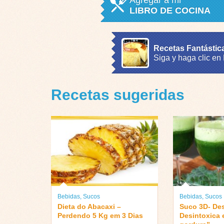
Agregar a mi
LIBRO DE COCINA
Recetas Fantástic
Siga y haga clic en
Recetas sugeridas
Bebidas
,
Sucos
Bebidas
,
Sucos
Dieta do Abacaxi –
Suco 3D- De
Perdendo 5 Kg em 3 Dias
Desintoxica 