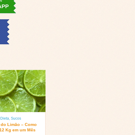
or
APP
,
Dieta
,
Sucos
a do Limão – Como
 12 Kg em um Mês