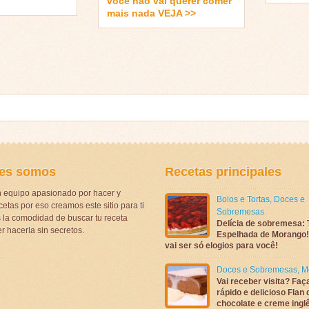
você não vai querer comer
mais nada VEJA >>
es somos
Recetas principales
 equipo apasionado por hacer y
Bolos e Tortas
,
Doces e
etas por eso creamos este sitio para ti
Sobremesas
la comodidad de buscar tu receta
Delícia de sobremesa: 
r hacerla sin secretos.
Espelhada de Morango! 
vai ser só elogios para você!
Doces e Sobremesas
,
M
Vai receber visita? Faç
rápido e delicioso Flan 
chocolate e creme ingl