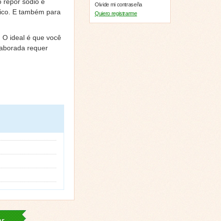
o repor sódio e
Olvide mi contraseña
sico. E também para
Quiero registrarme
. O ideal é que você
laborada requer