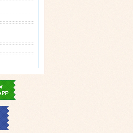
or
APP