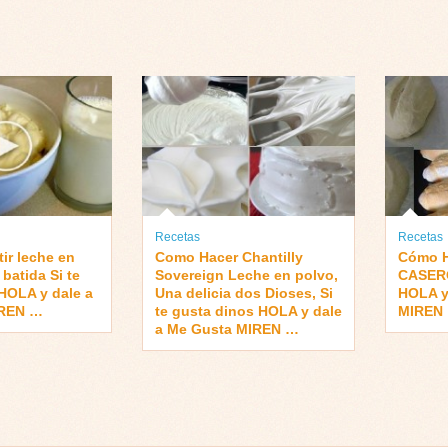
Recetas
Recetas
ir leche en
Como Hacer Chantilly
Cómo 
batida Si te
Sovereign Leche en polvo,
CASERO
HOLA y dale a
Una delicia dos Dioses, Si
HOLA y
IREN …
te gusta dinos HOLA y dale
MIREN
a Me Gusta MIREN …