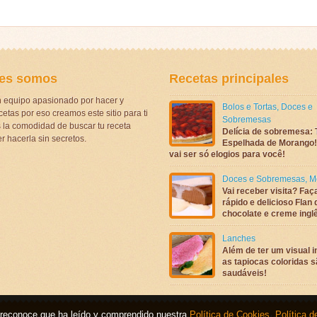
es somos
Recetas principales
 equipo apasionado por hacer y
Bolos e Tortas
,
Doces e
etas por eso creamos este sitio para ti
Sobremesas
la comodidad de buscar tu receta
Delícia de sobremesa: 
r hacerla sin secretos.
Espelhada de Morango! 
vai ser só elogios para você!
Doces e Sobremesas
,
M
Vai receber visita? Faç
rápido e delicioso Flan 
chocolate e creme ingl
Lanches
Além de ter um visual in
as tapiocas coloridas 
saudáveis!
b, reconoce que ha leído y comprendido nuestra
Política de Cookies
,
Política d