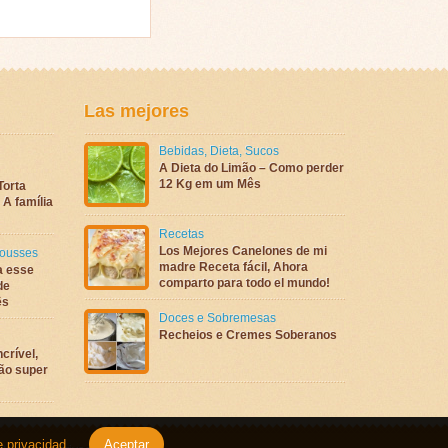
Las mejores
Bebidas
,
Dieta
,
Sucos
A Dieta do Limão – Como perder
12 Kg em um Mês
Torta
A família
Recetas
Los Mejores Canelones de mi
ousses
madre Receta fácil, Ahora
a esse
comparto para todo el mundo!
de
ês
Doces e Sobremesas
Recheios e Cremes Soberanos
crível,
são super
e privacidad
.
Aceptar