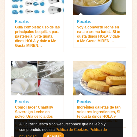
Recetas
Recetas
Guia completa: uso de las
Voy a convertir leche en
principales boquillas para
nata o crema batida Si te
pastelería, Si te gusta
gusta dinos HOLA y dale
dinos HOLA y dale a Me
a Me Gusta MIREN …
Gusta MIREN…
Recetas
Recetas
Como Hacer Chantilly
Increíbles galletas de tan
Sovereign Leche en
solo tres ingredientes, Si
polvo, Una delicia dos
te gusta dinos HOLA y
Dioses, Si te gusta dinos
dale a Me Gusta MIREN…
Al utilizar nuestro sitio web, reconoce que ha leído y
HOLA y dale a Me Gusta
comprendido nuestra
Política de Cookies
,
Política de
MIREN …
Aceptar
privacidad
.