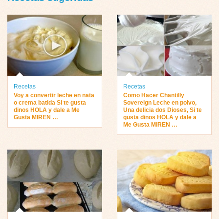
Recetas
Recetas
Voy a convertir leche en nata
Como Hacer Chantilly
o crema batida Si te gusta
Sovereign Leche en polvo,
dinos HOLA y dale a Me
Una delicia dos Dioses, Si te
Gusta MIREN …
gusta dinos HOLA y dale a
Me Gusta MIREN …