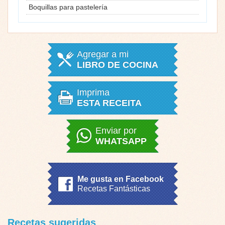
Boquillas para pastelería
Agregar a mi
LIBRO DE COCINA
Imprima
ESTA RECEITA
Enviar por
WHATSAPP
Me gusta en Facebook
Recetas Fantásticas
Recetas sugeridas