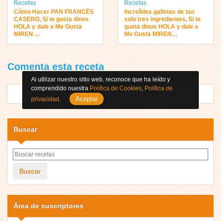
Recetas
Recetas
Cómo Hacer PAN FRANCÉS
Increíbles galletas de tan
CASERO, Si te gusta dinos
solo tres ingredientes, Si te
HOLA y dale a Me Gusta
gusta dinos HOLA y dale a
MIREN …
Me Gusta MIREN…
Comenta esta receta
Al utilizar nuestro sitio web, reconoce que ha leído y
comprendido nuestra
Política de Cookies
,
Política de
Aceptar
privacidad
.
Buscar
Buscar
Área de suscriptores