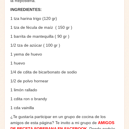
la Reposteria.
INGREDIENTES:
1 tza harina trigo (120 gr)
1 tza de fécula de maíz ( 150 gr )
1 barrita de mantequilla ( 90 gr )
1/2 tza de azúcar ( 100 gr )
1 yema de huevo
1 huevo
1/4 de cdita de bicarbonato de sodio
1/2 de polvo hornear
1 limón rallado
1 cdita ron o brandy
1 cda vainilla
¿Te gustaría participar en un grupo de cocina de los
amigos de esta página? Te invito a mi grupo de
AMIGOS
DE RECETA SOBERANA EN FACEBOOK
. Donde podrás