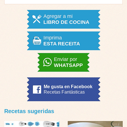
Agregar a mi
LIBRO DE COCINA
Imprima
ESTA RECEITA
Enviar por
WHATSAPP
Me gusta en Facebook
Recetas Fantásticas
Recetas sugeridas