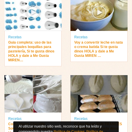
Recetas
Recetas
Guia completa: uso de las
Voy a convertir leche en nata
principales boquillas para
o crema batida Si te gusta
pastelería, Si te gusta dinos
dinos HOLA y dale a Me
HOLA y dale a Me Gusta
Gusta MIREN …
MIREN…
Recetas
Recetas
Como Hacer Chantilly
Cómo Hacer PAN FRANCÉS
Al utilizar nuestro sitio web, reconoce que ha leído y
Sovereign Leche en polvo,
CASERO, Si te gusta dinos
comprendido nuestra
Política de Cookies
,
Política de