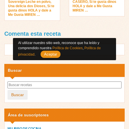
Sovereign Leche en polvo,
CASERO, Si te gusta dinos
Una delicia dos Dioses, Si te
HOLA y dale a Me Gusta
gusta dinos HOLA y dale a
MIREN …
Me Gusta MIREN …
Comenta esta receta
Al utilizar nuestro sitio web, reconoce que ha leído y
comprendido nuestra
Política de Cookies
,
Política de
Aceptar
privacidad
.
Buscar
Buscar
Área de suscriptores
MI LIBRO DE COCINA