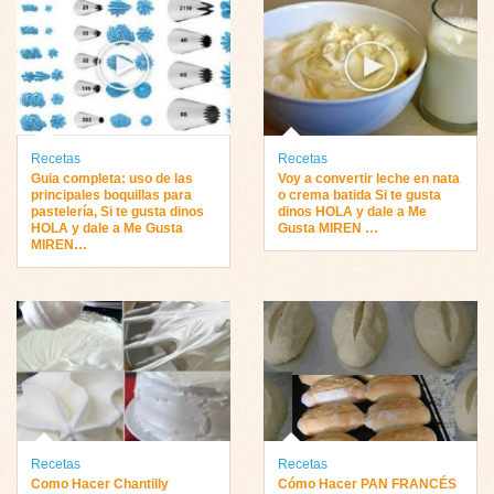
Recetas
Recetas
Guia completa: uso de las
Voy a convertir leche en nata
principales boquillas para
o crema batida Si te gusta
pastelería, Si te gusta dinos
dinos HOLA y dale a Me
HOLA y dale a Me Gusta
Gusta MIREN …
MIREN…
Recetas
Recetas
Como Hacer Chantilly
Cómo Hacer PAN FRANCÉS