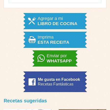
Agregar a mi
LIBRO DE COCINA
Imprima
ESTA RECEITA
Enviar por
WHATSAPP
Me gusta en Facebook
Recetas Fantásticas
Recetas sugeridas