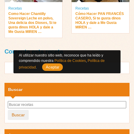
Recetas
Recetas
Como Hacer Chantilly
Cómo Hacer PAN FRANCÉS
Sovereign Leche en polvo,
CASERO, Si te gusta dinos
Una delicia dos Dioses, Si te
HOLA y dale a Me Gusta
gusta dinos HOLA y dale a
MIREN …
Me Gusta MIREN …
Comenta esta receta
Al utilizar nuestro sitio web, reconoce que ha leído y
comprendido nuestra
Política de Cookies
,
Política de
Aceptar
privacidad
.
Buscar
Buscar