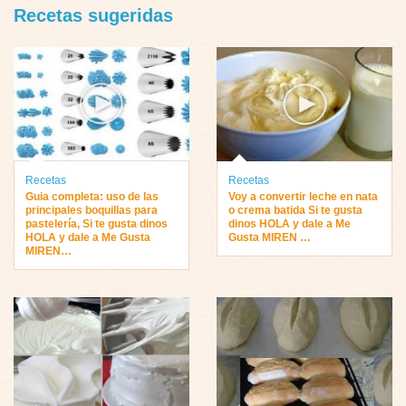
Recetas sugeridas
Recetas
Recetas
Guia completa: uso de las
Voy a convertir leche en nata
principales boquillas para
o crema batida Si te gusta
pastelería, Si te gusta dinos
dinos HOLA y dale a Me
HOLA y dale a Me Gusta
Gusta MIREN …
MIREN…