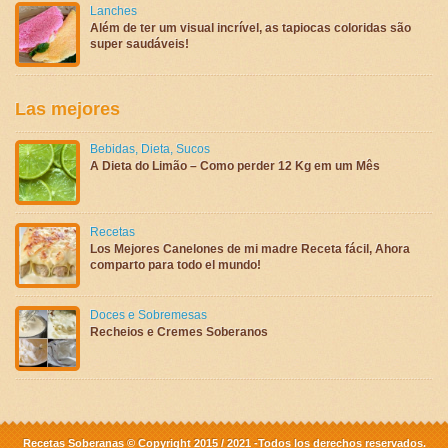
Lanches
Além de ter um visual incrível, as tapiocas coloridas são
super saudáveis!
Las mejores
Bebidas
,
Dieta
,
Sucos
A Dieta do Limão – Como perder 12 Kg em um Mês
Recetas
Los Mejores Canelones de mi madre Receta fácil, Ahora
comparto para todo el mundo!
Doces e Sobremesas
Recheios e Cremes Soberanos
Recetas Soberanas © Copyright 2015 / 2021 -Todos los derechos reservados.