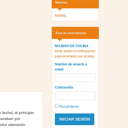
Noticias
loading...
Área de suscriptores
MI LIBRO DE COCINA
Inicie sesión a continuación
para enumerar sus recetas
Nombre de usuario o
email
Contraseña
Recuérdame
leche) al principio
paraban por
 otro elemento