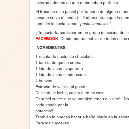
externo además de que embonaban perfecto.
El truco de este pastel por llamarlo de alguna mane
pesada se va al fondo (el flan) mientras que la me
también lo suela llamar “
pastel imposible”
.
¿Te gustaría participar en un grupo de cocina de l
FACEBOOK
. Donde podrás hablar de todas estas
INGREDIENTES:
1 receta de pastel de chocolate .
1 barrita de queso crema.
1 lata de leche evaporada.
1 lata de leche condensada.
4 huevos.
Extracto de vainilla al gusto.
Dulce de le leche, cajeta o en mi caso
Caramel suace que ya también tengo el video!!! No
cada estufa por la
potencia!!!
También lo puedes hacer a baño María en la estufa!!
Para los cupcakes.