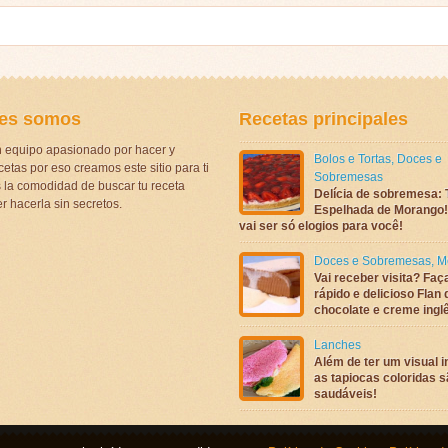
es somos
Recetas principales
 equipo apasionado por hacer y
Bolos e Tortas
,
Doces e
etas por eso creamos este sitio para ti
Sobremesas
la comodidad de buscar tu receta
Delícia de sobremesa: 
r hacerla sin secretos.
Espelhada de Morango! 
vai ser só elogios para você!
Doces e Sobremesas
,
M
Vai receber visita? Faç
rápido e delicioso Flan 
chocolate e creme ingl
Lanches
Além de ter um visual in
as tapiocas coloridas 
saudáveis!