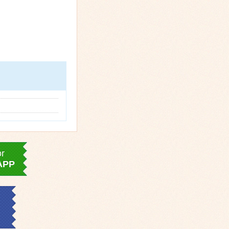
or
APP