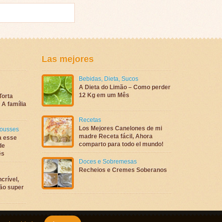
Las mejores
Bebidas
,
Dieta
,
Sucos
A Dieta do Limão – Como perder
12 Kg em um Mês
Torta
A família
Recetas
Los Mejores Canelones de mi
ousses
madre Receta fácil, Ahora
a esse
comparto para todo el mundo!
de
ês
Doces e Sobremesas
Recheios e Cremes Soberanos
crível,
são super