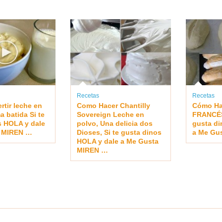
Recetas
Recetas
rtir leche en
Como Hacer Chantilly
Cómo Ha
a batida Si te
Sovereign Leche en
FRANCÉS
s HOLA y dale
polvo, Una delicia dos
gusta di
a MIREN …
Dioses, Si te gusta dinos
a Me Gu
HOLA y dale a Me Gusta
MIREN …