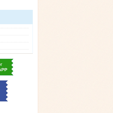
or
APP