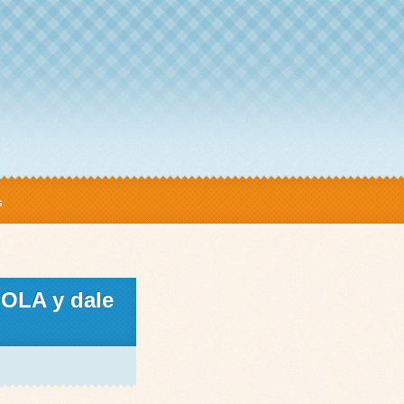
s
 HOLA y dale