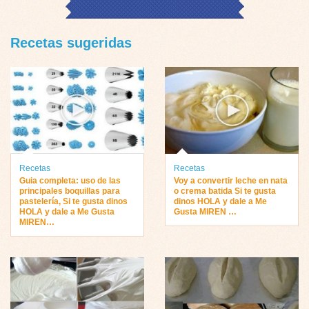
Recetas sugeridas
Recetas
Recetas
Guia completa: uso de las
Voy a convertir leche en nata
principales boquillas para
o crema batida Si te gusta
pastelería, Si te gusta dinos
dinos HOLA y dale a Me
HOLA y dale a Me Gusta
Gusta MIREN …
MIREN…