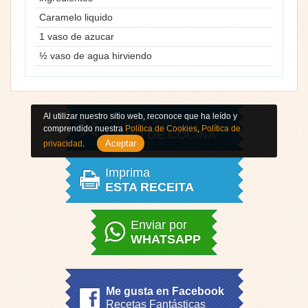
Caramelo liquido
1 vaso de azucar
½ vaso de agua hirviendo
Al utilizar nuestro sitio web, reconoce que ha leído y
Agregar a mi
comprendido nuestra
Política de Cookies
,
Política de
LIBRO DE COCINA
Aceptar
privacidad
.
Imprima
ESTA RECEITA
Enviar por
WHATSAPP
Me gusta en Facebook
Recetas Fantásticas