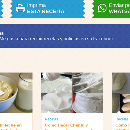
Imprima
Enviar p
ESTA RECEITA
WHATS
as
 Me gusta para recibir recetas y noticias en su Facebook
Recetas
Recetas
ir leche en
Como Hacer Chantilly
Cómo 