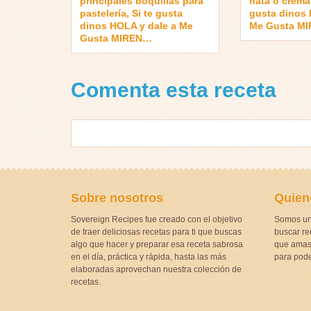
principales boquillas para
nata o crema 
pastelería, Si te gusta
gusta dinos 
dinos HOLA y dale a Me
Me Gusta M
Gusta MIREN…
Comenta esta receta
Sobre nosotros
Quien
Sovereign Recipes fue creado con el objetivo
Somos un
de traer deliciosas recetas para ti que buscas
buscar rec
algo que hacer y preparar esa receta sabrosa
que amas 
en el día, práctica y rápida, hasta las más
para pode
elaboradas aprovechan nuestra colección de
recetas.