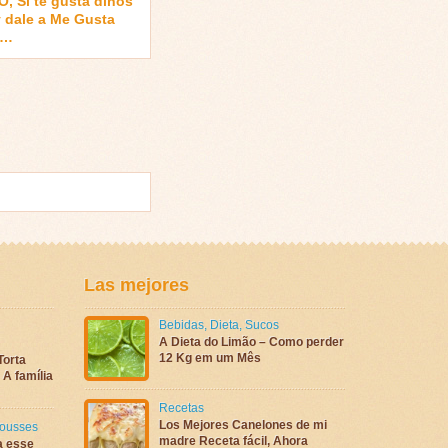
, Si te gusta dinos
 dale a Me Gusta
 …
Las mejores
Bebidas
,
Dieta
,
Sucos
A Dieta do Limão – Como perder
12 Kg em um Mês
Torta
A família
Recetas
Los Mejores Canelones de mi
ousses
madre Receta fácil, Ahora
a esse