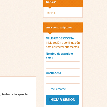
Noticias
loading...
Área de suscriptores
MI LIBRO DE COCINA
Inicie sesión a continuación
para enumerar sus recetas
Nombre de usuario o
email
Contraseña
Recuérdame
a, todavía te queda