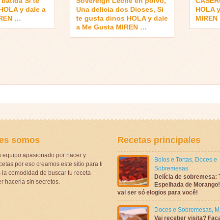
batida Si te
Sovereign Leche en polvo,
CASERO
HOLA y dale a
Una delicia dos Dioses, Si
HOLA y
IREN …
te gusta dinos HOLA y dale
MIREN
a Me Gusta MIREN …
es somos
Recetas principales
 equipo apasionado por hacer y
Bolos e Tortas
,
Doces e
etas por eso creamos este sitio para ti
Sobremesas
la comodidad de buscar tu receta
Delícia de sobremesa: 
r hacerla sin secretos.
Espelhada de Morango! 
vai ser só elogios para você!
Doces e Sobremesas
,
M
Vai receber visita? Faç